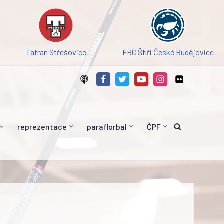
Tatran Střešovice
FBC Štíři České Budějovice
reprezentace
paraflorbal
ČPF