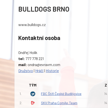
BULLDOGS BRNO
www.bulldogs.cz
Kontaktní osoba
Ondřej Holík
tel:
777 778 221
mail:
ondra@evravm.com
Družstvo
|
Hráči
|
Historie
TÝM
Z
1.
FBC Štíři České Budějovice
14
2.
SKV Praha ComAp Team
14