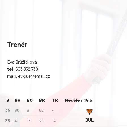
Trenér
Eva Brůžičková
tel:
603 852 739
mail:
evka.e@email.cz
B
BV
BO
BR
TR
Neděle / 14.5
35
60
8
52
4
BUL
35
41
13
28
14