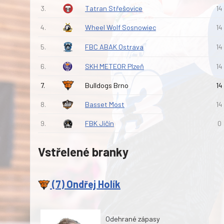
3.
Tatran Střešovice
14
4.
Wheel Wolf Sosnowiec
14
5.
FBC ABAK Ostrava
14
6.
SKH METEOR Plzeň
14
7.
Bulldogs Brno
14
8.
Basset Most
14
9.
FBK Jičín
0
Vstřelené branky
(7) Ondřej Holík
Odehrané zápasy