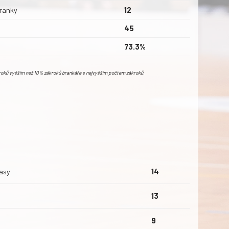
ranky
12
45
73.3%
kroků vyšším než 10% zákroků brankáře s nejvyšším počtem zákroků.
asy
14
13
9