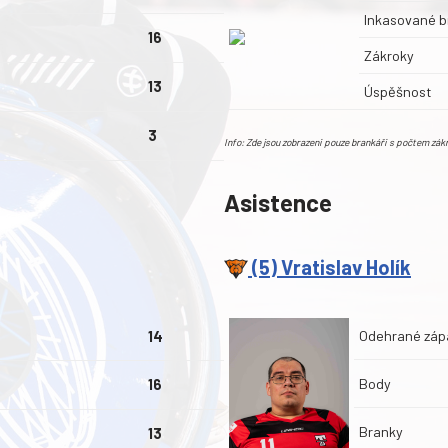
Inkasované b
16
Zákroky
13
Úspěšnost
3
Info: Zde jsou zobrazeni pouze brankáři s počtem zá
Asistence
(5) Vratislav Holík
Odehrané záp
14
Body
16
Branky
13