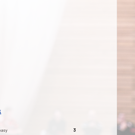
k
pasy
3