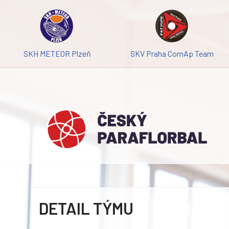
Přeskočit
na
obsah
SKH METEOR Plzeň
SKV Praha ComAp Team
DETAIL TÝMU