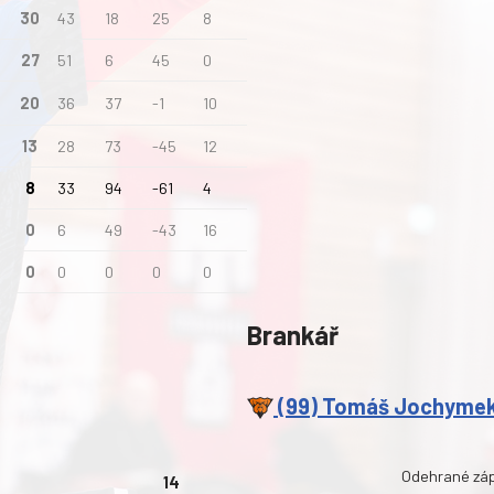
30
43
18
25
8
27
51
6
45
0
20
36
37
-1
10
13
28
73
-45
12
8
33
94
-61
4
0
6
49
-43
16
0
0
0
0
0
Brankář
(99) Tomáš Jochyme
Odehrané zá
14