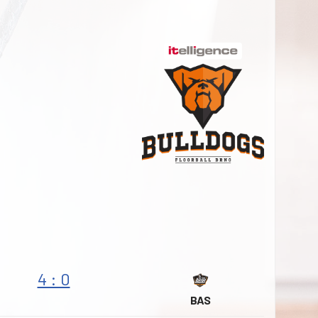
4 : 0
BAS