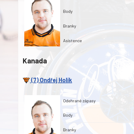
Body
Branky
Asistence
Kanada
(7) Ondřej Holík
Odehrané zápasy
Body
Branky