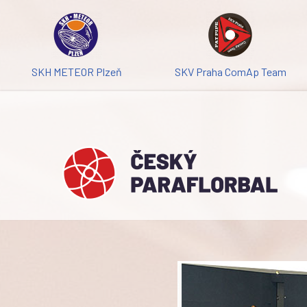
Přeskočit
na
obsah
SKH METEOR Plzeň
SKV Praha ComAp Team