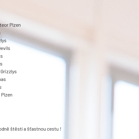
teor Plzen
s
zlys
Devils
ls
as
 Grizzlys
has
s
r Plzen
dně štěstí a šťastnou cestu !