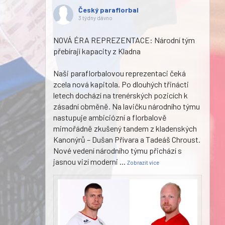
Český paraflorbal
3 týdny dávno
NOVÁ ÉRA REPREZENTACE: Národní tým
přebírají kapacity z Kladna
Naši paraflorbalovou reprezentaci čeká
zcela nová kapitola. Po dlouhých třinácti
letech dochází na trenérských pozicích k
zásadní obměně. Na lavičku národního týmu
nastupuje ambiciózní a florbalově
mimořádně zkušený tandem z kladenských
Kanonýrů – Dušan Přívara a Tadeáš Chroust.
Nové vedení národního týmu přichází s
jasnou vizí moderni
...
Zobrazit více