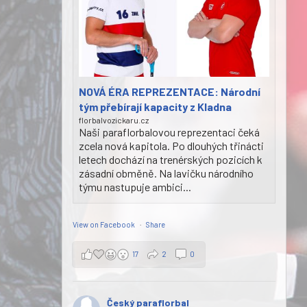
NOVÁ ÉRA REPREZENTACE: Národní
tým přebírají kapacity z Kladna
florbalvozickaru.cz
Naši paraflorbalovou reprezentaci čeká
zcela nová kapitola. Po dlouhých třinácti
letech dochází na trenérských pozicích k
zásadní obměně. Na lavičku národního
týmu nastupuje ambici...
View on Facebook
·
Share
17
2
0
Český paraflorbal