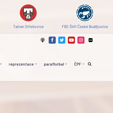
Tatran Střešovice
FBC Štíři České Budějovice
reprezentace
paraflorbal
ČPF