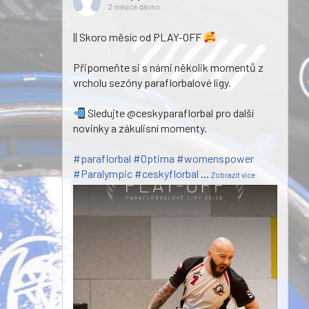
2 měsíce dávno
|| Skoro měsíc od PLAY-OFF
Připomeňte si s námi několik momentů z
vrcholu sezóny paraflorbalové ligy.
Sledujte @ceskyparaflorbal pro další
novinky a zákulisní momenty.
#paraflorbal
#Optima
#womenspower
#Paralympic
#ceskyflorbal
...
Zobrazit více