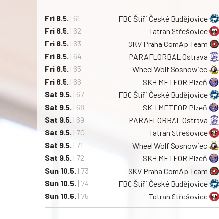
Fri 8.5.
| 61
FBC Štíři České Budějovice
Fri 8.5.
| 62
Tatran Střešovice
Fri 8.5.
| 63
SKV Praha ComAp Team
Fri 8.5.
| 64
PARAFLORBAL Ostrava
Fri 8.5.
| 65
Wheel Wolf Sosnowiec
Fri 8.5.
| 66
SKH METEOR Plzeň
Sat 9.5.
| 67
FBC Štíři České Budějovice
Sat 9.5.
| 68
SKH METEOR Plzeň
Sat 9.5.
| 69
PARAFLORBAL Ostrava
Sat 9.5.
| 70
Tatran Střešovice
Sat 9.5.
| 71
Wheel Wolf Sosnowiec
Sat 9.5.
| 72
SKH METEOR Plzeň
Sun 10.5.
| 73
SKV Praha ComAp Team
Sun 10.5.
| 74
FBC Štíři České Budějovice
Sun 10.5.
| 75
Tatran Střešovice