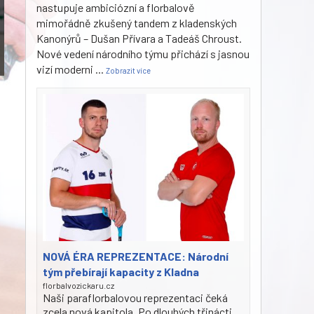
nastupuje ambiciózní a florbalově
mimořádně zkušený tandem z kladenských
Kanonýrů – Dušan Přívara a Tadeáš Chroust.
Nové vedení národního týmu přichází s jasnou
vizí moderni
...
Zobrazit více
NOVÁ ÉRA REPREZENTACE: Národní
tým přebírají kapacity z Kladna
florbalvozickaru.cz
Naši paraflorbalovou reprezentaci čeká
zcela nová kapitola. Po dlouhých třinácti