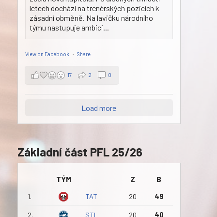
letech dochází na trenérských pozicích k
zásadní obměně. Na lavičku národního
týmu nastupuje ambici...
View on Facebook
·
Share
17
2
0
Load more
Základní část PFL 25/26
TÝM
Z
B
1.
TAT
20
49
2.
STI
20
40