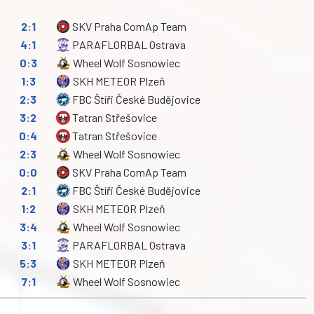
2:1
SKV Praha ComAp Team
4:1
PARAFLORBAL Ostrava
0:3
Wheel Wolf Sosnowiec
1:3
SKH METEOR Plzeň
2:3
FBC Štíři České Budějovice
3:2
Tatran Střešovice
0:4
Tatran Střešovice
2:3
Wheel Wolf Sosnowiec
0:0
SKV Praha ComAp Team
2:1
FBC Štíři České Budějovice
1:2
SKH METEOR Plzeň
3:4
Wheel Wolf Sosnowiec
3:1
PARAFLORBAL Ostrava
5:3
SKH METEOR Plzeň
7:1
Wheel Wolf Sosnowiec