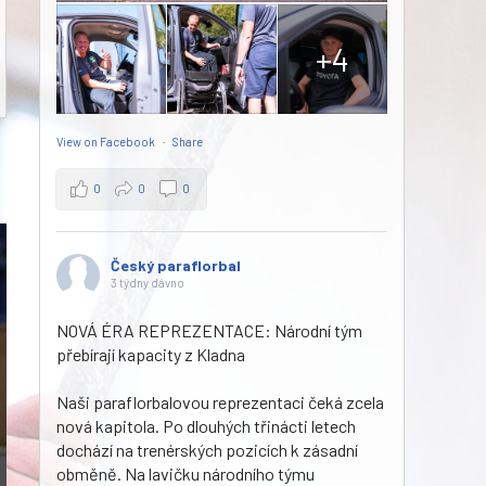
+4
View on Facebook
·
Share
0
0
0
Český paraflorbal
3 týdny dávno
NOVÁ ÉRA REPREZENTACE: Národní tým
přebírají kapacity z Kladna
Naši paraflorbalovou reprezentaci čeká zcela
nová kapitola. Po dlouhých třinácti letech
dochází na trenérských pozicích k zásadní
obměně. Na lavičku národního týmu