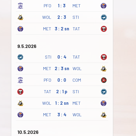
PFO
1 : 3
MET
WOL
2 : 3
STI
MET
3 : 2 sn
TAT
9.5.2026
STI
0 : 4
TAT
MET
2 : 3 sn
WOL
PFO
0 : 0
COM
TAT
2 : 1 p
STI
WOL
1 : 2 sn
MET
MET
3 : 4
WOL
10.5.2026