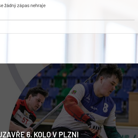
se žádný zápas nehraje
ZAVŘE 6. KOLO V PLZNI