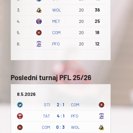
3.
WOL
20
36
4.
MET
20
25
5.
COM
20
18
6.
PFO
20
12
Poslední turnaj PFL 25/26
8.5.2026
STI
2 : 1
COM
TAT
4 : 1
PFO
COM
0 : 3
WOL