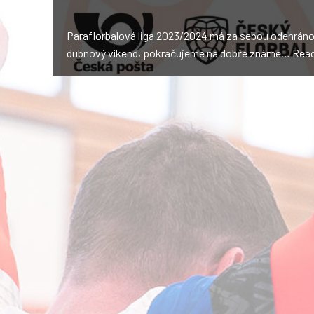
Paraflorbalová liga 2023/2024 má za sebou odehráno p
dubnový víkend, pokračujeme na dobře známe…
Read