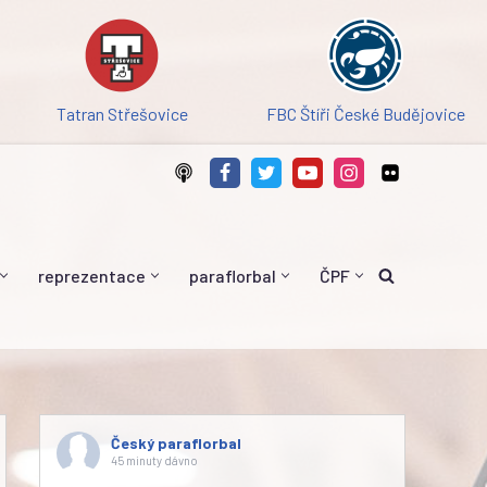
Tatran Střešovice
FBC Štíři České Budějovice
reprezentace
paraflorbal
ČPF
Český paraflorbal
45 minuty dávno