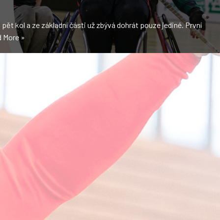
ět kol a ze základní části už zbývá dohrát pouze jediné. První
 More »