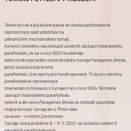
Téměř po rok a půl dlouhé pauze se česká paraflorbalová
reprezentace opět představí na
zahraničním mezinárodním turnaji.
Ke konci loňského roku bohužel oznámili zástupci holandského
paraflorbalu, že se v roce 2023 neodehraje
další ročník nejstaršího mezinárodního turnaje Paragames Breda,
jehož součástí byly kromě
paraflorbalu i jiné sporty pro handicapované. To by pro všechny
paraflorbalové reprezentace
znamenalo roční pauzu s turnajem až v roce 2024. Nicméně
zástupci holandského paraflorbalu
nelenili a dle vzoru Paragames Breda se rozhodli uspořádat
stejný koncept turnaje jen o 70 km dále
na sever – v městě Zoetermeer.
Turnaje, který proběhne 9. – 11. 11. 2023, se zúčastní celkem 5
národních paraflorbalových