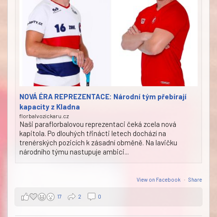
NOVÁ ÉRA REPREZENTACE: Národní tým přebírají
kapacity z Kladna
florbalvozickaru.cz
Naši paraflorbalovou reprezentaci čeká zcela nová
kapitola. Po dlouhých třinácti letech dochází na
trenérských pozicích k zásadní obměně. Na lavičku
národního týmu nastupuje ambici...
View on Facebook
·
Share
17
2
0