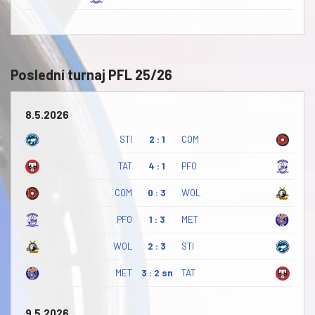
Poslední turnaj PFL 25/26
8.5.2026
STI
2 : 1
COM
TAT
4 : 1
PFO
COM
0 : 3
WOL
PFO
1 : 3
MET
WOL
2 : 3
STI
MET
3 : 2 sn
TAT
9.5.2026