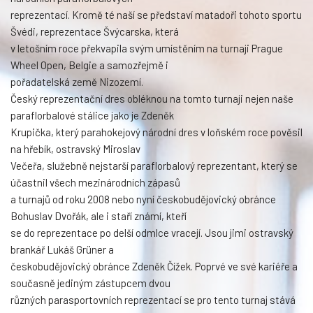
reprezentací. Kromě té naší se představí matadoři tohoto sportu
Švédi, reprezentace Švýcarska, která
v letošním roce překvapila svým umístěním na turnaji Prague
Wheel Open, Belgie a samozřejmě i
pořadatelská země Nizozemí.
Český reprezentační dres obléknou na tomto turnaji nejen naše
paraflorbalové stálice jako je Zdeněk
Krupička, který parahokejový národní dres v loňském roce pověsil
na hřebík, ostravský Miroslav
Večeřa, služebně nejstarší paraflorbalový reprezentant, který se
účastnil všech mezinárodních zápasů
a turnajů od roku 2008 nebo nyní českobudějovický obránce
Bohuslav Dvořák, ale i staří známí, kteří
se do reprezentace po delší odmlce vracejí. Jsou jimi ostravský
brankář Lukáš Grüner a
českobudějovický obránce Zdeněk Čížek. Poprvé ve své kariéře a
současně jediným zástupcem dvou
různých parasportovních reprezentací se pro tento turnaj stává