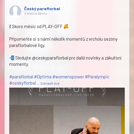
Český paraflorbal
2 měsíce dávno
|| Skoro měsíc od PLAY-OFF
Připomeňte si s námi několik momentů z vrcholu sezóny
paraflorbalové ligy.
Sledujte @ceskyparaflorbal pro další novinky a zákulisní
momenty.
#paraflorbal
#Optima
#womenspower
#Paralympic
#ceskyflorbal
...
Zobrazit více