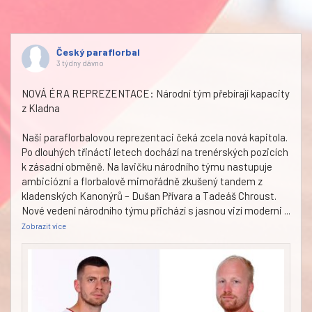
Český paraflorbal
3 týdny dávno
NOVÁ ÉRA REPREZENTACE: Národní tým přebírají kapacity
z Kladna
Naši paraflorbalovou reprezentaci čeká zcela nová kapitola.
Po dlouhých třinácti letech dochází na trenérských pozicích
k zásadní obměně. Na lavičku národního týmu nastupuje
ambiciózní a florbalově mimořádně zkušený tandem z
kladenských Kanonýrů – Dušan Přívara a Tadeáš Chroust.
Nové vedení národního týmu přichází s jasnou vizí moderni
...
Zobrazit více