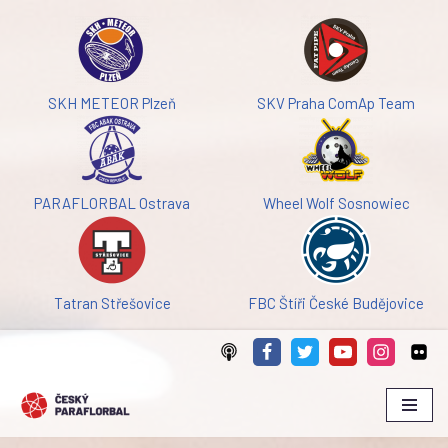
Přeskočit
na
obsah
SKH METEOR Plzeň
SKV Praha ComAp Team
PARAFLORBAL Ostrava
Wheel Wolf Sosnowiec
Tatran Střešovice
FBC Štíři České Budějovice