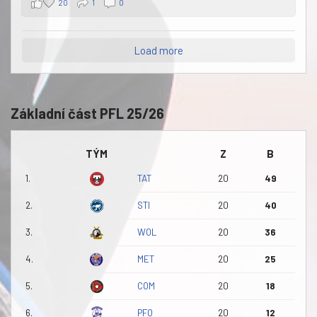
20
1
0
Load more
Základní část PFL 25/26
TÝM
Z
B
1.
TAT
20
49
2.
STI
20
40
3.
WOL
20
36
4.
MET
20
25
5.
COM
20
18
6.
PFO
20
12