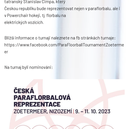
tatranský Stanislav Cimpa, který
Českou republiku bude reprezentovat nejen v paraflorbalu, ale i
v Powerchair hokeji, tj. florbalu na
elektrických vozících.
Bližší informace o turnaji naleznete na fb stránkách turnaje:
https://www.facebook.com/ParaFloorballTournamentZoeterme
er
Na turnaj byli nominováni: