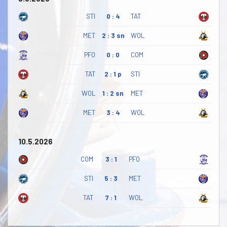
STI
0 : 4
TAT
MET
2 : 3 sn
WOL
PFO
0 : 0
COM
TAT
2 : 1 p
STI
WOL
1 : 2 sn
MET
MET
3 : 4
WOL
10.5.2026
COM
3 : 1
PFO
STI
5 : 3
MET
TAT
7 : 1
WOL