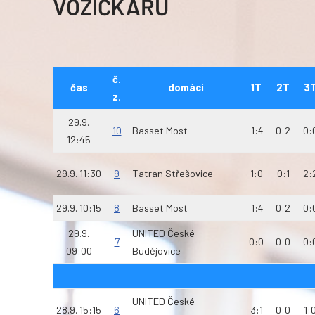
VOZÍČKÁŘŮ
č.
čas
domácí
1T
2T
3
z.
29.9.
10
Basset Most
1:4
0:2
0:
12:45
29.9. 11:30
9
Tatran Střešovice
1:0
0:1
2:
29.9. 10:15
8
Basset Most
1:4
0:2
0:
29.9.
UNITED České
7
0:0
0:0
0:
09:00
Budějovice
UNITED České
28.9. 15:15
6
3:1
0:0
1: