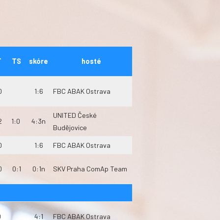
T
TS
skóre
hosté
0
1:6
FBC ABAK Ostrava
UNITED České
2
1:0
4:3n
Budějovice
0
1:6
FBC ABAK Ostrava
0
0:1
0:1n
SKV Praha ComAp Team
0
4:1
FBC ABAK Ostrava