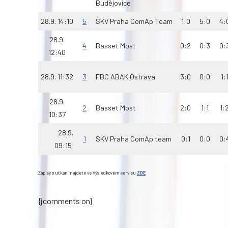
Budějovice
28.9. 14:10
5
SKV Praha ComAp Team
1:0
5:0
4:
28.9.
4
Basset Most
0:2
0:3
0:
12:40
28.9. 11:32
3
FBC ABAK Ostrava
3:0
0:0
1:
28.9.
2
Basset Most
2:0
1:1
1:
10:37
28.9.
1
SKV Praha ComAp team
0:1
0:0
0:
09:15
Zápisy o utkání najdete ve Výsledkovém servisu
ZDE
{jcomments on}