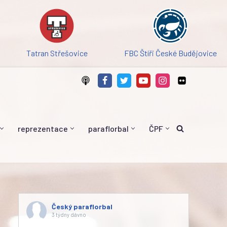
Tatran Střešovice
FBC Štíři České Budějovice
reprezentace
paraflorbal
ČPF
Český paraflorbal
3 týdny dávno