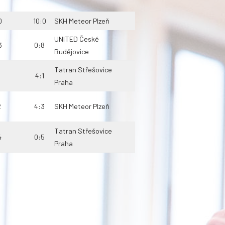
0
10:0
SKH Meteor Plzeň
UNITED České
3
0:8
Budějovice
Tatran Střešovice
1
4:1
Praha
2
4:3
SKH Meteor Plzeň
Tatran Střešovice
4
0:5
Praha