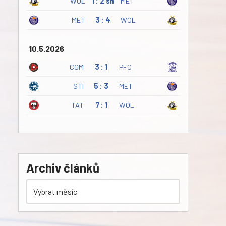
WOL
1 : 2 sn
MET
MET
3 : 4
WOL
10.5.2026
COM
3 : 1
PFO
STI
5 : 3
MET
TAT
7 : 1
WOL
Archiv článků