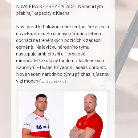
NOVÁ ÉRA REPREZENTACE: Národní tým
přebírají kapacity z Kladna
Naši paraflorbalovou reprezentaci čeká zcela
nová kapitola. Po dlouhých třinácti letech
dochází na trenérských pozicích k zásadní
obměně. Na lavičku národního týmu
nastupuje ambiciózní a florbalově
mimořádně zkušený tandem z kladenských
Kanonýrů – Dušan Přívara a Tadeáš Chroust.
Nové vedení národního týmu přichází s jasnou
vizí moderni
...
Zobrazit více