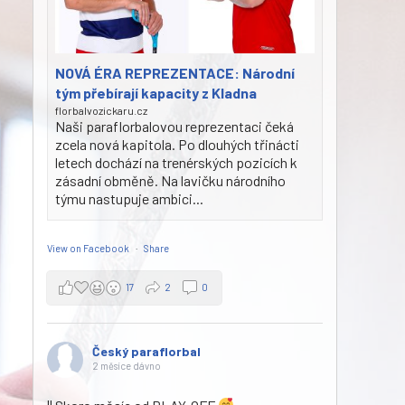
NOVÁ ÉRA REPREZENTACE: Národní
tým přebírají kapacity z Kladna
florbalvozickaru.cz
Naši paraflorbalovou reprezentaci čeká
zcela nová kapitola. Po dlouhých třinácti
letech dochází na trenérských pozicích k
zásadní obměně. Na lavičku národního
týmu nastupuje ambici...
View on Facebook
·
Share
17
2
0
Český paraflorbal
2 měsíce dávno