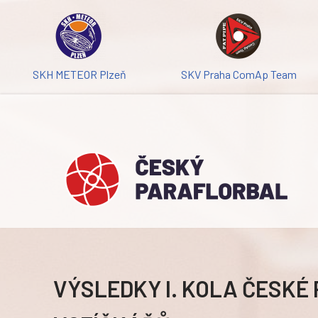
Přeskočit
na
obsah
SKH METEOR Plzeň
SKV Praha ComAp Team
VÝSLEDKY I. KOLA ČESKÉ