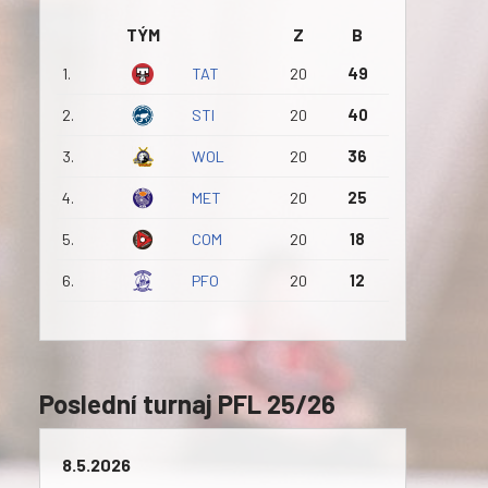
TÝM
Z
B
1.
TAT
20
49
2.
STI
20
40
3.
WOL
20
36
4.
MET
20
25
5.
COM
20
18
6.
PFO
20
12
Poslední turnaj PFL 25/26
8.5.2026