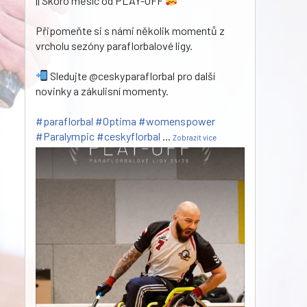
|| Skoro měsíc od PLAY-OFF
Připomeňte si s námi několik momentů z
vrcholu sezóny paraflorbalové ligy.
Sledujte @ceskyparaflorbal pro další
novinky a zákulisní momenty.
#paraflorbal
#Optima
#womenspower
#Paralympic
#ceskyflorbal
...
Zobrazit více