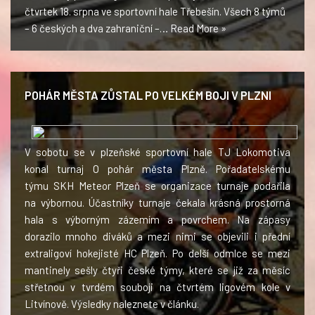
čtvrtek 18. srpna ve sportovní hale Třebešín. Všech 8 týmů
– 6 českých a dva zahraniční –…
Read More »
POHÁR MĚSTA ZŮSTAL PO VELKÉM BOJI V PLZNI
V sobotu se v plzeňské sportovní hale TJ Lokomotiva
konal turnaj O pohár města Plzně. Pořadatelskému
týmu SKH Meteor Plzeň se organizace turnaje podařila
na výbornou. Účastníky turnaje čekala krásná prostorná
hala s výborným zázemím a povrchem. Na zápasy
dorazilo mnoho diváků a mezi nimi se objevili i přední
extraligoví hokejisté HC Plzeň. Po delší odmlce se mezi
mantinely sešly čtyři české týmy, které se již za měsíc
střetnou v tvrdém souboji na čtvrtém ligovém kole v
Litvínově. Výsledky naleznete v článku.