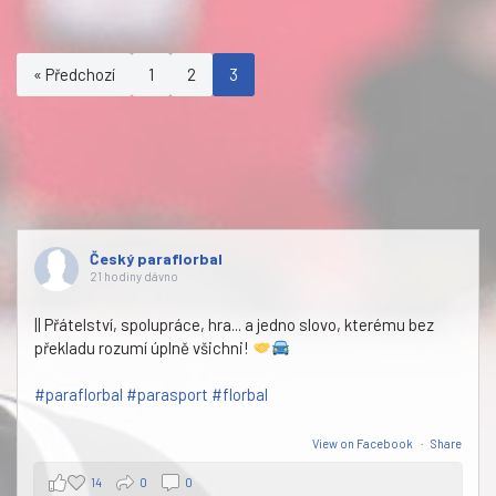
« Předchozí
1
2
3
Český paraflorbal
21 hodiny dávno
|| Přátelství, spolupráce, hra... a jedno slovo, kterému bez
překladu rozumí úplně všichni!
#paraflorbal
#parasport
#florbal
View on Facebook
·
Share
14
0
0