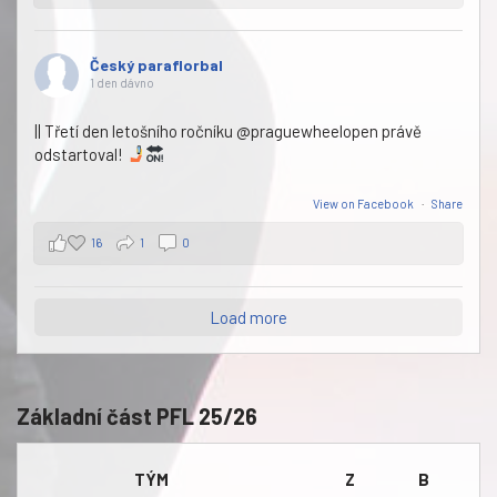
Český paraflorbal
1 den dávno
|| Třetí den letošního ročníku @praguewheelopen právě
odstartoval!
View on Facebook
·
Share
16
1
0
Load more
Základní část PFL 25/26
TÝM
Z
B