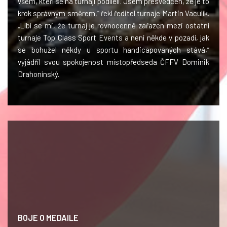
všem, kteří se na turnaji podíleli. Jsem přesvědčen, že je to
krok správným směrem,“ řekl ředitel turnaje Martin Vaculík.
„Líbí se mi, že turnaj je rovnocenně zařazen mezi ostatní
turnaje Top Class Sport Events a není někde v pozadí, jak
se bohužel někdy u sportu handicapovaných stává,“
vyjádřil svou spokojenost místopředseda ČFFV Dominik
Drahonínský.
BOJE O MEDAILE