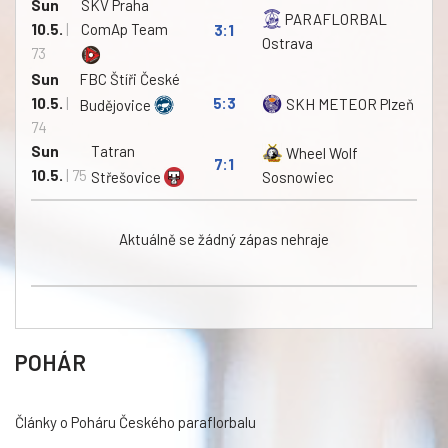
Sun
SKV Praha
PARAFLORBAL
10.5.
|
ComAp Team
3:1
Ostrava
73
Sun
FBC Štíři České
10.5.
|
5:3
SKH METEOR Plzeň
Budějovice
74
Sun
Tatran
Wheel Wolf
7:1
10.5.
| 75
Střešovice
Sosnowiec
Aktuálně se žádný zápas nehraje
POHÁR
Články o Poháru Českého paraflorbalu