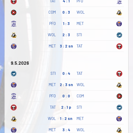
TAT
4 : 1
PFO
COM
0 : 3
WOL
PFO
1 : 3
MET
WOL
2 : 3
STI
MET
3 : 2 sn
TAT
9.5.2026
STI
0 : 4
TAT
MET
2 : 3 sn
WOL
PFO
0 : 0
COM
TAT
2 : 1 p
STI
WOL
1 : 2 sn
MET
MET
3 : 4
WOL