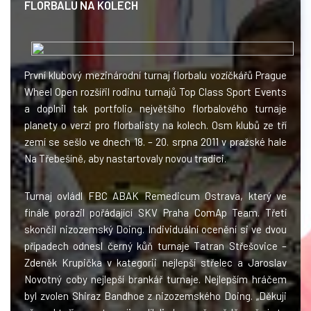
FLORBALU NA KOLECH
První klubový mezinárodní turnaj florbalu vozíčkářů Prague
Wheel Open rozšířil rodinu turnajů Top Class Sport Events
a doplnil tak portfolio největšího florbalového turnaje
planety o verzi pro florbalisty na kolech. Osm klubů ze tří
zemí se sešlo ve dnech 18. – 20. srpna 2011 v pražské hale
Na Třebešíně, aby nastartovaly novou tradici.
Turnaj ovládl FBC ABAK Remedicum Ostrava, který ve
finále porazil pořádající SKV Praha ComAp Team. Třetí
skončil nizozemský Doing. Individuální ocenění si ve dvou
případech odnesl černý kůň turnaje Tatran Střešovice –
Zdeněk Krupička v kategorii nejlepší střelec a Jaroslav
Novotný coby nejlepší brankář turnaje. Nejlepším hráčem
byl zvolen Shiraz Bandhoe z nizozemského Doing. „Děkuji