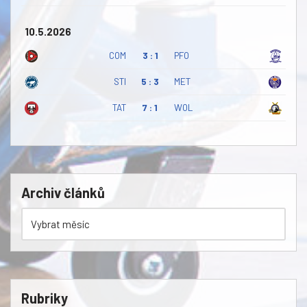
10.5.2026
COM
3 : 1
PFO
STI
5 : 3
MET
TAT
7 : 1
WOL
Archiv článků
Rubriky