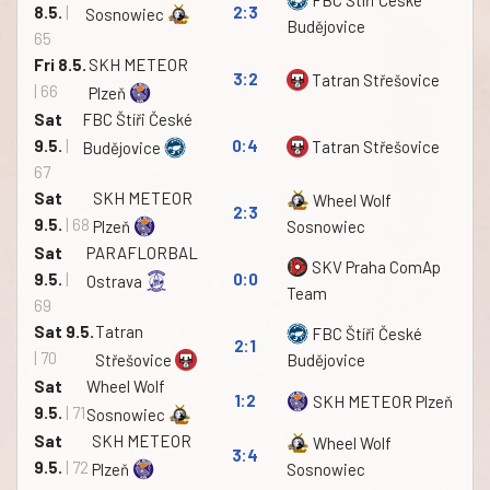
8.5.
|
2:3
Sosnowiec
Budějovice
65
Fri 8.5.
SKH METEOR
3:2
Tatran Střešovice
| 66
Plzeň
Sat
FBC Štíři České
9.5.
|
0:4
Tatran Střešovice
Budějovice
67
Sat
SKH METEOR
Wheel Wolf
2:3
9.5.
| 68
Plzeň
Sosnowiec
Sat
PARAFLORBAL
SKV Praha ComAp
9.5.
|
0:0
Ostrava
Team
69
Sat 9.5.
Tatran
FBC Štíři České
2:1
| 70
Střešovice
Budějovice
Sat
Wheel Wolf
1:2
SKH METEOR Plzeň
9.5.
| 71
Sosnowiec
Sat
SKH METEOR
Wheel Wolf
3:4
9.5.
| 72
Plzeň
Sosnowiec