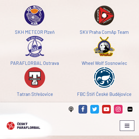
Přeskočit
na
obsah
SKH METEOR Plzeň
SKV Praha ComAp Team
PARAFLORBAL Ostrava
Wheel Wolf Sosnowiec
Tatran Střešovice
FBC Štíři České Budějovice