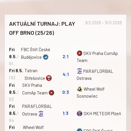
AKTUÁLNÍ TURNAJ: PLAY
8.5.2026 - 10.5.2026
OFF BRNO (25/26)
Fri
FBC Štíři České
SKV Praha ComAp
8.5.
|
2:1
Budějovice
Team
61
Fri 8.5.
Tatran
PARAFLORBAL
4:1
| 62
Střešovice
Ostrava
Fri
SKV Praha
Wheel Wolf
8.5.
|
0:3
ComAp Team
Sosnowiec
63
Fri
PARAFLORBAL
8.5.
|
1:3
SKH METEOR Plzeň
Ostrava
64
Fri
Wheel Wolf
FBC Štíři České