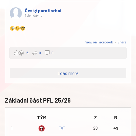
Český paraflorbal
1 den dávno
View on Facebook
·
Share
13
0
0
Load more
Základní část PFL 25/26
TÝM
Z
B
1.
TAT
20
49