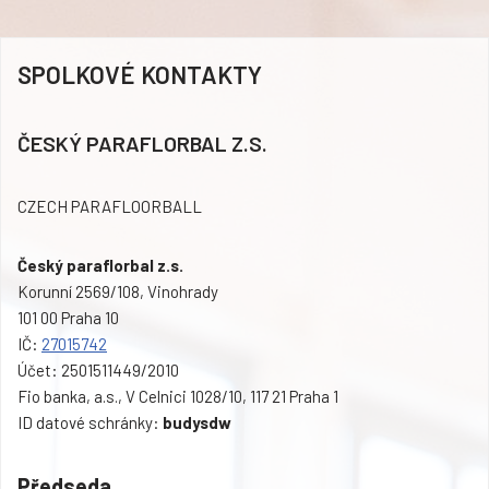
SPOLKOVÉ KONTAKTY
ČESKÝ PARAFLORBAL Z.S.
CZECH PARAFLOORBALL
Český paraflorbal z.s.
Korunní 2569/108, Vinohrady
101 00 Praha 10
IČ:
27015742
Účet: 2501511449/2010
Fio banka, a.s., V Celnici 1028/10, 117 21 Praha 1
ID datové schránky:
budysdw
Předseda