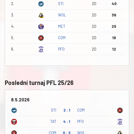
2.
STI
20
40
3.
WOL
20
36
4.
MET
20
25
5.
COM
20
18
6.
PFO
20
12
Poslední turnaj PFL 25/26
8.5.2026
STI
2 : 1
COM
TAT
4 : 1
PFO
COM
0 : 3
WOL