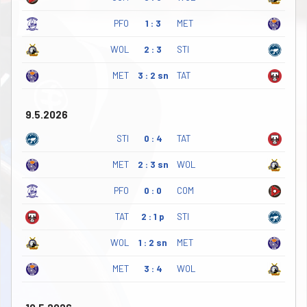
PFO
1 : 3
MET
WOL
2 : 3
STI
MET
3 : 2 sn
TAT
9.5.2026
STI
0 : 4
TAT
MET
2 : 3 sn
WOL
PFO
0 : 0
COM
TAT
2 : 1 p
STI
WOL
1 : 2 sn
MET
MET
3 : 4
WOL