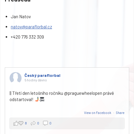
Jan Natov
natov@
paraflorbal.cz
+420 776 332 309
Český paraflorbal
5 hodiny dávno
|| Třetí den letošního ročníku @praguewheelopen právě
odstartoval!
View on Facebook
·
Share
8
0
0