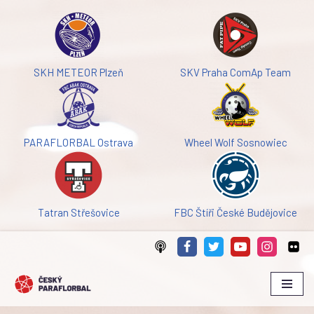
Přeskočit
na
obsah
SKH METEOR Plzeň
SKV Praha ComAp Team
PARAFLORBAL Ostrava
Wheel Wolf Sosnowiec
Tatran Střešovice
FBC Štíři České Budějovice