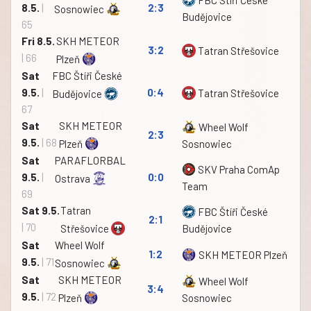
8.5.
|
2:3
Sosnowiec
Budějovice
65
Fri 8.5.
SKH METEOR
3:2
Tatran Střešovice
| 66
Plzeň
Sat
FBC Štíři České
9.5.
|
0:4
Tatran Střešovice
Budějovice
67
Sat
SKH METEOR
Wheel Wolf
2:3
9.5.
| 68
Plzeň
Sosnowiec
Sat
PARAFLORBAL
SKV Praha ComAp
9.5.
|
0:0
Ostrava
Team
69
Sat 9.5.
Tatran
FBC Štíři České
2:1
| 70
Střešovice
Budějovice
Sat
Wheel Wolf
1:2
SKH METEOR Plzeň
9.5.
| 71
Sosnowiec
Sat
SKH METEOR
Wheel Wolf
3:4
9.5.
| 72
Plzeň
Sosnowiec