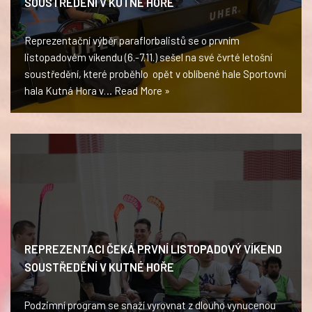
SOUSTŘEDĚNÍ V KUTNÉ HOŘE
Reprezentační výběr paraflorbalistů se o prvním
listopadovém víkendu (6.-7.11.) sešel na své čvrté letošní
soustředění, které proběhlo opět v oblíbené hale Sportovní
hala Kutná Hora v…
Read More »
REPREZENTACI ČEKÁ PRVNÍ LISTOPADOVÝ VÍKEND
SOUSTŘEDĚNÍ V KUTNÉ HOŘE
Podzimní program se snaží vyrovnat z dlouho vynucenou