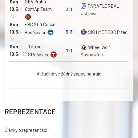
Sun
SKV Praha
PARAFLORBAL
10.5.
|
ComAp Team
3:1
Ostrava
73
Sun
FBC Štíři České
10.5.
|
5:3
SKH METEOR Plzeň
Budějovice
74
Sun
Tatran
Wheel Wolf
7:1
10.5.
| 75
Střešovice
Sosnowiec
Aktuálně se žádný zápas nehraje
REPREZENTACE
Články o reprezentaci