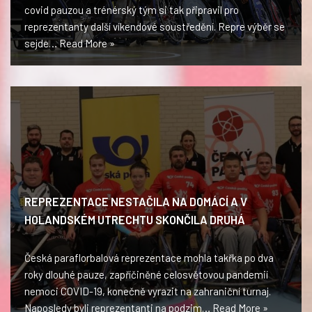
covid pauzou a trénérský tým si tak připravil pro
reprezentanty další víkendové soustředění. Repre výběr se
sejde…
Read More »
REPREZENTACE NESTAČILA NA DOMÁCÍ A V
HOLANDSKÉM UTRECHTU SKONČILA DRUHÁ
Česká paraflorbalová reprezentace mohla takřka po dva
roky dlouhé pauze, zapříčiněné celosvětovou pandemií
nemoci COVID-19, konečně vyrazit na zahraniční turnaj.
Naposledy byli reprezentanti na podzim…
Read More »