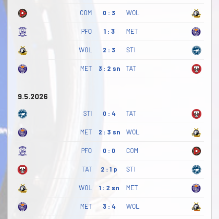
COM
0 : 3
WOL
PFO
1 : 3
MET
WOL
2 : 3
STI
MET
3 : 2 sn
TAT
9.5.2026
STI
0 : 4
TAT
MET
2 : 3 sn
WOL
PFO
0 : 0
COM
TAT
2 : 1 p
STI
WOL
1 : 2 sn
MET
MET
3 : 4
WOL