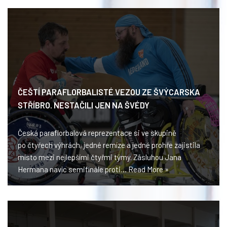
ČEŠTÍ PARAFLORBALISTÉ VEZOU ZE ŠVÝCARSKA
STŘÍBRO. NESTAČILI JEN NA ŠVÉDY
Česká paraflorbalová reprezentace si ve skupině
po čtyřech výhrách, jedné remíze a jedné prohře zajistila
místo mezi nejlepšími čtyřmi týmy. Zásluhou Jana
Hermana navíc semifinále proti…
Read More »