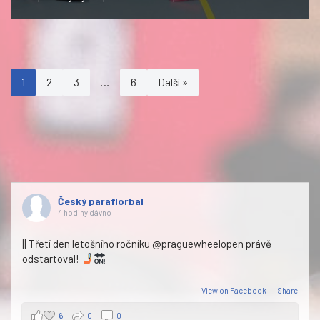
1
2
3
…
6
Další »
Český paraflorbal
4 hodiny dávno
|| Třetí den letošního ročníku @praguewheelopen právě
odstartoval!
View on Facebook
·
Share
6
0
0