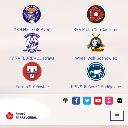
Přeskočit
na
obsah
SKH METEOR Plzeň
SKV Praha ComAp Team
PARAFLORBAL Ostrava
Wheel Wolf Sosnowiec
Tatran Střešovice
FBC Štíři České Budějovice