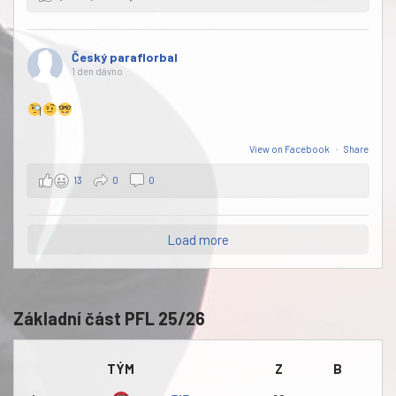
Český paraflorbal
1 den dávno
View on Facebook
·
Share
13
0
0
Load more
Základní část PFL 25/26
TÝM
Z
B