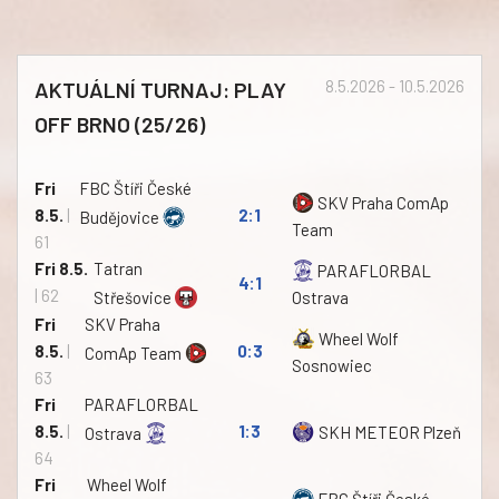
AKTUÁLNÍ TURNAJ: PLAY
8.5.2026 - 10.5.2026
OFF BRNO (25/26)
Fri
FBC Štíři České
SKV Praha ComAp
8.5.
|
2:1
Budějovice
Team
61
Fri 8.5.
Tatran
PARAFLORBAL
4:1
| 62
Střešovice
Ostrava
Fri
SKV Praha
Wheel Wolf
8.5.
|
0:3
ComAp Team
Sosnowiec
63
Fri
PARAFLORBAL
8.5.
|
1:3
SKH METEOR Plzeň
Ostrava
64
Fri
Wheel Wolf
FBC Štíři České