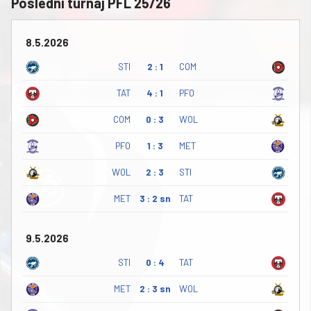
Poslední turnaj PFL 25/26
8.5.2026
STI
2 : 1
COM
TAT
4 : 1
PFO
COM
0 : 3
WOL
PFO
1 : 3
MET
WOL
2 : 3
STI
MET
3 : 2 sn
TAT
9.5.2026
STI
0 : 4
TAT
MET
2 : 3 sn
WOL