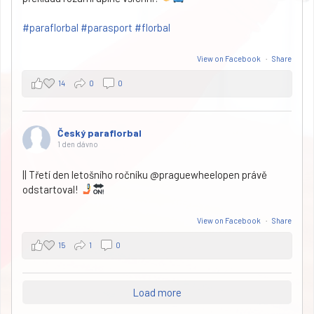
#paraflorbal
#parasport
#florbal
View on Facebook
·
Share
14
0
0
Český paraflorbal
1 den dávno
|| Třetí den letošního ročníku @praguewheelopen právě
odstartoval!
View on Facebook
·
Share
15
1
0
Load more