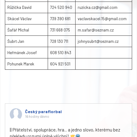
Růžička David
724 520 940
ruzicka.cz@gmail.com
Skácel Václav
739 390 681
vaclavskacel.15@gmail.com
Šafář Michal
731 668 075
m.safar@seznam.cz
Šubrt Jan
728 130 711
johnysubrt@seznam.cz
Heřmánek Josef
608 510 843
Pohunek Marek
604 921 501
Český paraflorbal
16 hodiny dávno
|| Přátelství, spolupráce, hra... a jedno slovo, kterému bez
překladu rozumí úplně všichni!