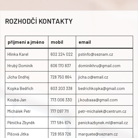
ROZHODČÍ KONTAKTY
příjmení a jméno
mobil
email
Hlinka Karel
602 224 022
pstinfo@seznam.cz
Hrubý Dominik
606 170 837
dominikhru@gmail.com
Jícha Ondřej
728 750 864
jicha.o@email.cz
Kopka Bedřich
603 203 338
bedrichkopka@gmail.com
Kouba Jan
773 006 330
j.koubaaa@gmail.com
Michálek Petr
777 097 711
petr-michalek@centrum.cz
Pěnička Zbyněk
777 584 674
penickazbynek.ml@email.cz
Píšová Jitka
728 959 726
marguete@seznam.cz