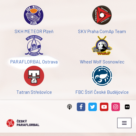
Přeskočit
na
obsah
SKH METEOR Plzeň
SKV Praha ComAp Team
PARAFLORBAL Ostrava
Wheel Wolf Sosnowiec
Tatran Střešovice
FBC Štíři České Budějovice