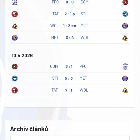
PFO
0 : 0
COM
TAT
2 : 1 p
STI
WOL
1 : 2 sn
MET
MET
3 : 4
WOL
10.5.2026
COM
3 : 1
PFO
STI
5 : 3
MET
TAT
7 : 1
WOL
Archiv článků