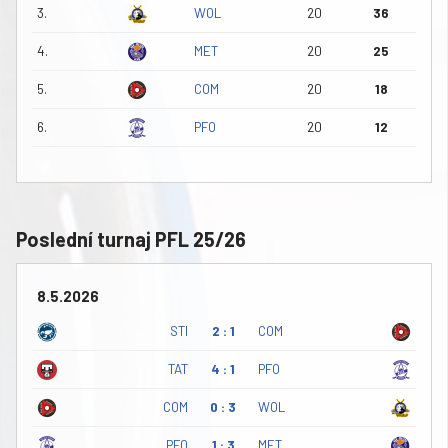
3.
WOL
20
36
4.
MET
20
25
5.
COM
20
18
6.
PFO
20
12
Poslední turnaj PFL 25/26
8.5.2026
STI
2 : 1
COM
TAT
4 : 1
PFO
COM
0 : 3
WOL
PFO
1 : 3
MET