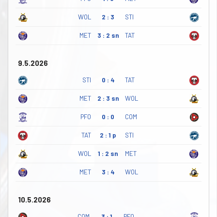
WOL
2 : 3
STI
MET
3 : 2 sn
TAT
9.5.2026
STI
0 : 4
TAT
MET
2 : 3 sn
WOL
PFO
0 : 0
COM
TAT
2 : 1 p
STI
WOL
1 : 2 sn
MET
MET
3 : 4
WOL
10.5.2026
COM
3 : 1
PFO