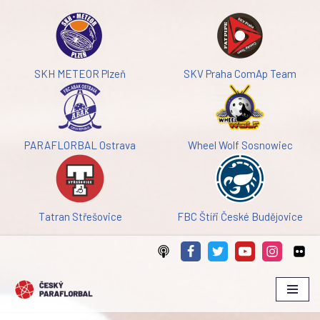
Přeskočit
na
obsah
SKH METEOR Plzeň
SKV Praha ComAp Team
PARAFLORBAL Ostrava
Wheel Wolf Sosnowiec
Tatran Střešovice
FBC Štíři České Budějovice