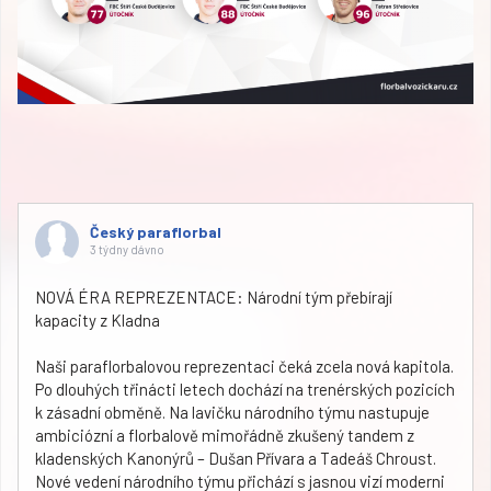
Český paraflorbal
3 týdny dávno
NOVÁ ÉRA REPREZENTACE: Národní tým přebírají
kapacity z Kladna
Naši paraflorbalovou reprezentaci čeká zcela nová kapitola.
Po dlouhých třinácti letech dochází na trenérských pozicích
k zásadní obměně. Na lavičku národního týmu nastupuje
ambiciózní a florbalově mimořádně zkušený tandem z
kladenských Kanonýrů – Dušan Přívara a Tadeáš Chroust.
Nové vedení národního týmu přichází s jasnou vizí moderni