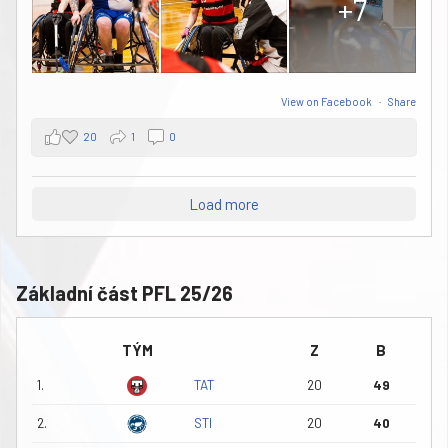
+7
View on Facebook
·
Share
20
1
0
Load more
Základní část PFL 25/26
TÝM
Z
B
1.
TAT
20
49
2.
STI
20
40