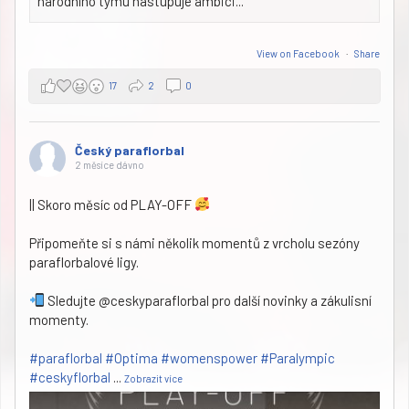
národního týmu nastupuje ambici...
View on Facebook
·
Share
17
2
0
Český paraflorbal
2 měsíce dávno
|| Skoro měsíc od PLAY-OFF
Připomeňte si s námi několik momentů z vrcholu sezóny
paraflorbalové ligy.
Sledujte @ceskyparaflorbal pro další novinky a zákulisní
momenty.
#paraflorbal
#Optima
#womenspower
#Paralympic
#ceskyflorbal
...
Zobrazit více