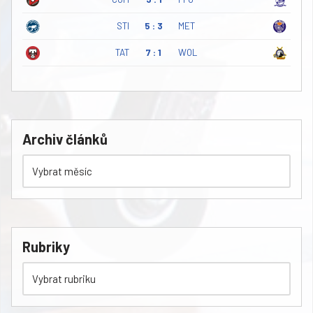
STI
5 : 3
MET
TAT
7 : 1
WOL
Archiv článků
Rubriky