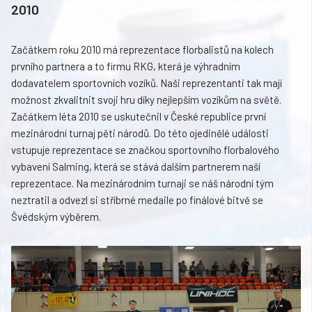
2010
Začátkem roku 2010 má reprezentace florbalistů na kolech
prvního partnera a to firmu RKG, která je výhradním
dodavatelem sportovních vozíků. Naši reprezentanti tak mají
možnost zkvalitnit svoji hru díky nejlepším vozíkům na světě.
Začátkem léta 2010 se uskutečnil v České republice první
mezinárodní turnaj pěti národů. Do této ojedinělé události
vstupuje reprezentace se značkou sportovního florbalového
vybavení Salming, která se stává dalším partnerem naší
reprezentace. Na mezinárodním turnaji se náš národní tým
neztratil a odvezl si stříbrné medaile po finálové bitvě se
Švédským výběrem.