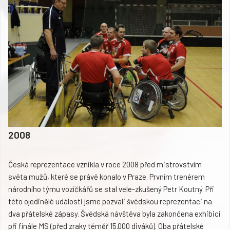
2008
Česká reprezentace vznikla v roce 2008 před mistrovstvím
světa mužů, které se právě konalo v Praze. Prvním trenérem
národního týmu vozíčkářů se stal vele-zkušený Petr Koutný. Při
této ojedinělé události jsme pozvali švédskou reprezentaci na
dva přátelské zápasy. Švédská návštěva byla zakončena exhibicí
při finále MS (před zraky téměř 15.000 diváků). Oba přátelské