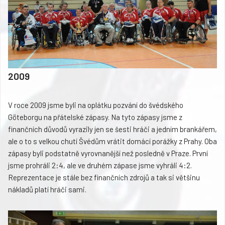
2009
V roce 2009 jsme byli na oplátku pozvání do švédského
Göteborgu na přátelské zápasy. Na tyto zápasy jsme z
finančních důvodů vyrazily jen se šesti hráči a jedním brankářem,
ale o to s velkou chutí Švédům vrátit domácí porážky z Prahy. Oba
zápasy byli podstatně vyrovnanější než posledně v Praze. První
jsme prohráli 2:4, ale ve druhém zápase jsme vyhráli 4:2.
Reprezentace je stále bez finančních zdrojů a tak si většinu
nákladů platí hráči sami.