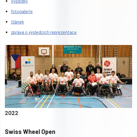
výsledky
fotogalerie
článek
zpráva o výsledcích reprezentace
2022
Swiss Wheel Open