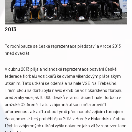
2013
Po roční pauze se česká reprezentace představila v roce 2013
hned dvakrát.
V dubnu 2013 přijala holandská reprezentace pozvání České
federace florbalu vozíčkářů ke dvěma víkendovým přátelským
utkáním. Tato utkání se odehrála na hale VŠE Na Třebešíně.
Třešničkou na dortu byla navíc exhibice vozíčkářského florbalu
před zraky více jak 10 000 diváků v rámci Superfinále florbalu v
pražské O2 Areně. Tato vzájemná utkání měla prověřit
připravenost a kvalitu obou týmů před nadcházejícím turnajem
Paragames, který proběhl říjnu 2013 v Bredě v Holandsku. Z obou
těchto vzájemných utkání vyšla nakonec jako vítěz reprezentace