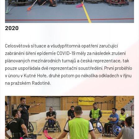
2020
Celosvětová situace a všudypřítomná opatření zaručující
zabránění šíření epidemie COVID-19 měly za následek zrušení
plánovaných mezinárodních turnajů a česká reprezentace, tak
pouze uspořádala dvě reprezentační soustředění. První proběhlo
v únoru v Kutné Hoře, druhé potom po několika odkladech v říjnu
na pražském Radotíně.