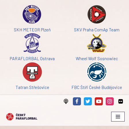
Přeskočit
na
obsah
SKH METEOR Plzeň
SKV Praha ComAp Team
PARAFLORBAL Ostrava
Wheel Wolf Sosnowiec
Tatran Střešovice
FBC Štíři České Budějovice