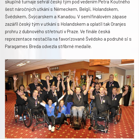
skupině turnaje sehrál český tým pod vedením Petra Koutného
šest náročných utkání s Německem, Belgií, Holandskem,
Švédskem, Švýcarskem a Kanadou. V semifinálovém zápase
zazářil český tým v utkání s Holandskem a oplatil tak Oranjes
prohru z dubnového střetnutí v Praze. Ve finále česká
reprezentace nestačila na favorizované Švédsko a podruhé si s
Paragames Breda odvezla stříbrné medaile.