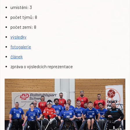
umístění: 3
počet týmů: 8
počet zemí: 8
výsledky
fotogalerie
článek
zpráva o výsledcích reprezentace