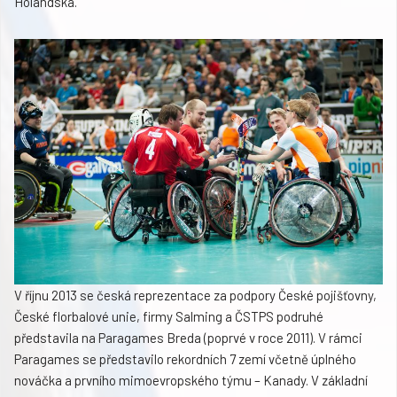
Holandska.
V říjnu 2013 se česká reprezentace za podpory České pojišťovny,
České florbalové unie, firmy Salming a ČSTPS podruhé
představila na Paragames Breda (poprvé v roce 2011). V rámci
Paragames se představilo rekordních 7 zemí včetně úplného
nováčka a prvního mimoevropského týmu – Kanady. V základní