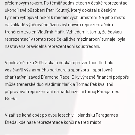
přelomovým rokem. Po téměř sedm letech v české reprezentaci
ukončil své působení Petr Koutný, který dokázal s českým
týmem vybojovat několik medailových umístění. Na jeho místo,
na základě výběrového řízení, byl novým reprezentačním
trenérem zvolen Vladimír Mařík. Vzhledem k tomu, že českou
reprezentaci v tomto roce čekají dva mezinárodní turnaje, byla
nastavena pravidelná reprezentační soustředění.
V polovině roku 2015 získala česká reprezentace florbalu
vozíčkářů významného partnera a sponzora – sportovně
charitativní závod Diamond Race. Díky výrazné finanční podpoře
může trenérské duo Vladimír Mařík a Tomáš Pek kvalitně
připravovat reprezentaci na nadcházející turnaj Paragames
Breda.
V září se koná opět po dvou letech v Holandsku Paragames
Breda, kde naše reprezentace končí na třetí místě.