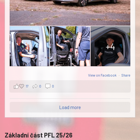
+4
View on Facebook
·
Share
17
0
0
Load more
Základní část PFL 25/26