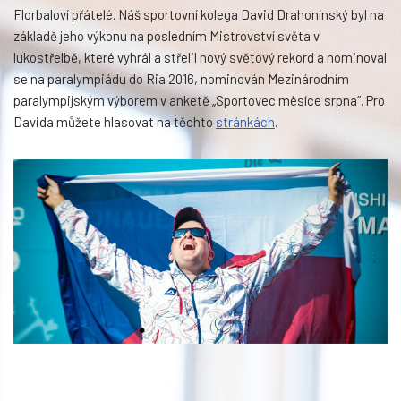
Florbaloví přátelé. Náš sportovní kolega David Drahonínský byl na
základě jeho výkonu na posledním Mistrovství světa v
lukostřelbě, které vyhrál a střelil nový světový rekord a nominoval
se na paralympiádu do Ria 2016, nominován Mezinárodním
paralympijským výborem v anketě „Sportovec mèsíce srpna“. Pro
Davida můžete hlasovat na těchto
stránkách
.