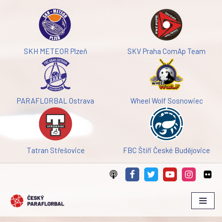
Přeskočit
na
obsah
SKH METEOR Plzeň
SKV Praha ComAp Team
PARAFLORBAL Ostrava
Wheel Wolf Sosnowiec
Tatran Střešovice
FBC Štíři České Budějovice