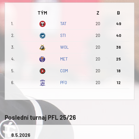
TÝM
Z
B
1.
TAT
20
49
2.
STI
20
40
3.
WOL
20
36
4.
MET
20
25
5.
COM
20
18
6.
PFO
20
12
Poslední turnaj PFL 25/26
8.5.2026