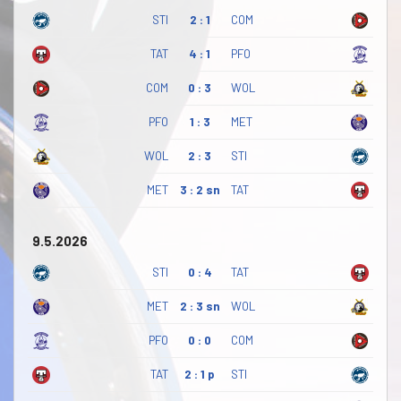
STI
2 : 1
COM
TAT
4 : 1
PFO
COM
0 : 3
WOL
PFO
1 : 3
MET
WOL
2 : 3
STI
MET
3 : 2 sn
TAT
9.5.2026
STI
0 : 4
TAT
MET
2 : 3 sn
WOL
PFO
0 : 0
COM
TAT
2 : 1 p
STI