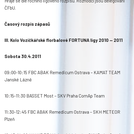
Hraje se dle ročního ligového rozpisu. Rozhodčí jsou delegováni
ČFbU.
Časový rozpis zápasů
III. Kolo Vozíčkářské florbalové FORTUNA ligy 2010 — 2011
Sobota 30.4.2011
09:00-10:15 FBC ABAK Remedicum Ostrava – KAMAT TEAM
Janské Lázně
10:15-11:30 BASSET Most – SKV Praha ComAp Team
11:30-12:45 FBC ABAK Remedicum Ostrava – SKH METEOR
Plzeň