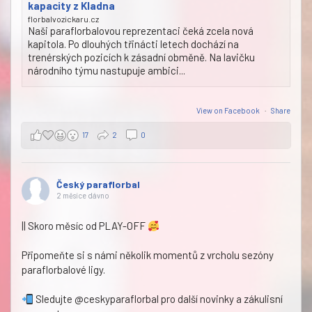
kapacity z Kladna
florbalvozickaru.cz
Naši paraflorbalovou reprezentaci čeká zcela nová
kapitola. Po dlouhých třinácti letech dochází na
trenérských pozicích k zásadní obměně. Na lavičku
národního týmu nastupuje ambici...
View on Facebook
·
Share
17
2
0
Český paraflorbal
2 měsíce dávno
|| Skoro měsíc od PLAY-OFF
Připomeňte si s námi několik momentů z vrcholu sezóny
paraflorbalové ligy.
Sledujte @ceskyparaflorbal pro další novinky a zákulisní