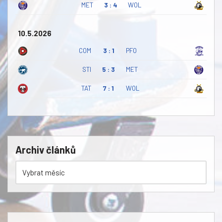
MET
3 : 4
WOL
10.5.2026
COM
3 : 1
PFO
STI
5 : 3
MET
TAT
7 : 1
WOL
Archiv článků