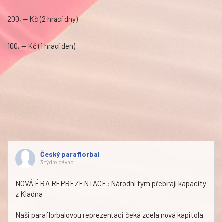
200, — Kč (2 hrací dny)
100, — Kč (1 hrací den)
Český paraflorbal
3 týdny dávno
NOVÁ ÉRA REPREZENTACE: Národní tým přebírají kapacity
z Kladna
Naši paraflorbalovou reprezentaci čeká zcela nová kapitola.