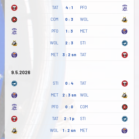
TAT
4 : 1
PFO
COM
0 : 3
WOL
PFO
1 : 3
MET
WOL
2 : 3
STI
MET
3 : 2 sn
TAT
9.5.2026
STI
0 : 4
TAT
MET
2 : 3 sn
WOL
PFO
0 : 0
COM
TAT
2 : 1 p
STI
WOL
1 : 2 sn
MET