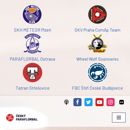
Přeskočit
na
obsah
SKH METEOR Plzeň
SKV Praha ComAp Team
PARAFLORBAL Ostrava
Wheel Wolf Sosnowiec
Tatran Střešovice
FBC Štíři České Budějovice