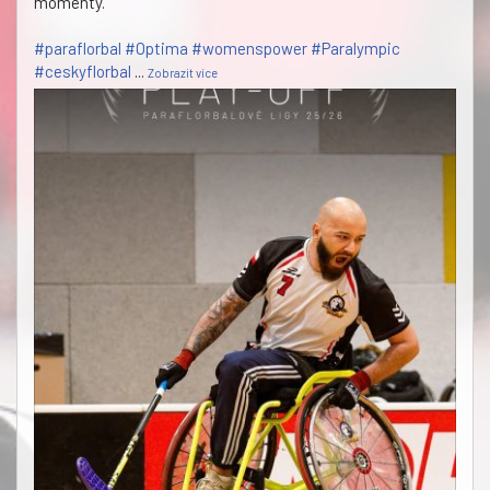
momenty.
#paraflorbal
#Optima
#womenspower
#Paralympic
#ceskyflorbal
...
Zobrazit více