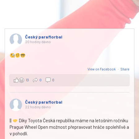
Český paraflorbal
20 hodiny dávno
View on Facebook
·
Share
13
0
0
Český paraflorbal
22 hodiny dávno
||
Díky Toyota Česká republika máme na letošním ročníku
Prague Wheel Open možnost přepravovat hráče spolehlivě a
v pohodlí.