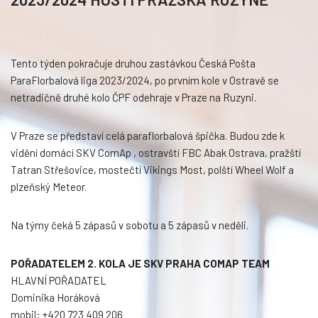
Tento týden pokračuje druhou zastávkou Česká Pošta
ParaFlorbalová liga 2023/2024, po prvním kole v Ostravě se
netradičně druhé kolo ČPF odehraje v Praze na Ruzyni.
V Praze se představí celá paraflorbalová špička. Budou zde k
vidění domácí SKV ComAp , ostravští FBC Abak Ostrava, pražští
Tatran Střešovice, mostečtí Vikings Most, polští Wheel Wolf a
plzeňský Meteor.
Na týmy čeká 5 zápasů v sobotu a 5 zápasů v neděli.
POŘADATELEM 2. KOLA JE SKV PRAHA COMAP TEAM
HLAVNÍ POŘADATEL
Dominika Horáková
mobil: +420 723 409 206