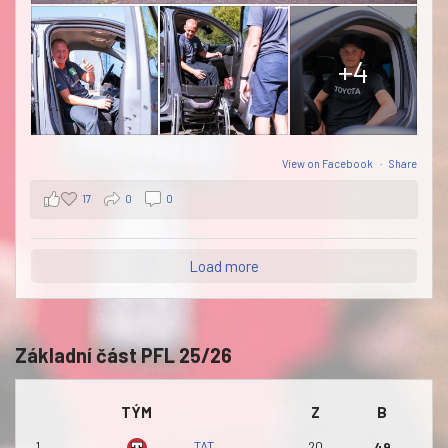
+4
View on Facebook
·
Share
17
0
0
Load more
Základní část PFL 25/26
TÝM
Z
B
1.
TAT
20
49