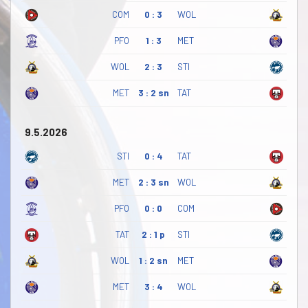
COM
0 : 3
WOL
PFO
1 : 3
MET
WOL
2 : 3
STI
MET
3 : 2 sn
TAT
9.5.2026
STI
0 : 4
TAT
MET
2 : 3 sn
WOL
PFO
0 : 0
COM
TAT
2 : 1 p
STI
WOL
1 : 2 sn
MET
MET
3 : 4
WOL