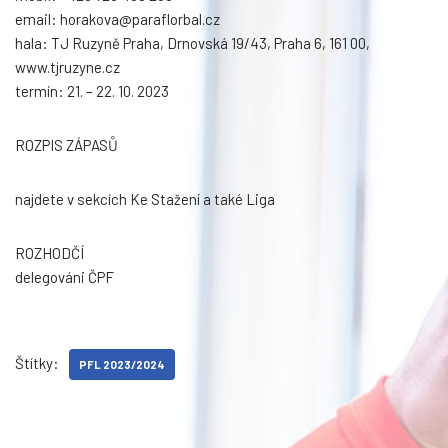
email: horakova@paraflorbal.cz
hala: TJ Ruzyně Praha, Drnovská 19/43, Praha 6, 161 00,
www.tjruzyne.cz
termín: 21. – 22. 10. 2023
ROZPIS ZÁPASŮ
najdete v sekcích Ke Stažení a také Liga
ROZHODČÍ
delegováni ČPF
Štítky:
PFL 2023/2024