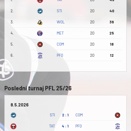
2.
STI
20
40
3.
WOL
20
36
4.
MET
20
25
5.
COM
20
18
6.
PFO
20
12
Poslední turnaj PFL 25/26
8.5.2026
STI
2 : 1
COM
TAT
4 : 1
PFO