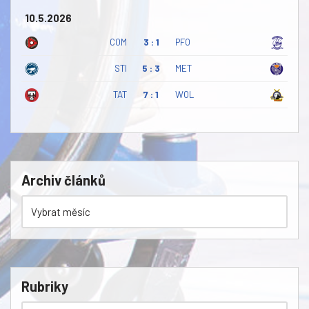
10.5.2026
COM
3 : 1
PFO
STI
5 : 3
MET
TAT
7 : 1
WOL
Archiv článků
Rubriky