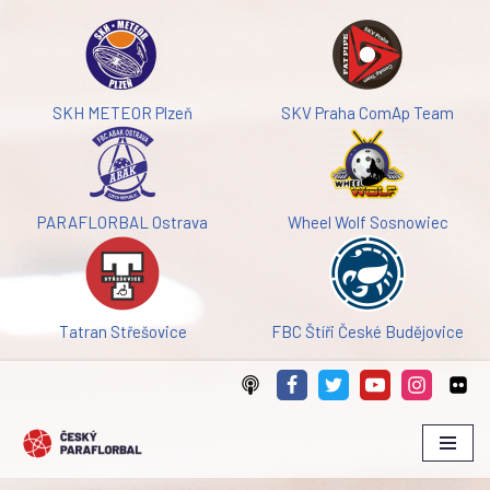
Přeskočit
na
obsah
SKH METEOR Plzeň
SKV Praha ComAp Team
PARAFLORBAL Ostrava
Wheel Wolf Sosnowiec
Tatran Střešovice
FBC Štíři České Budějovice