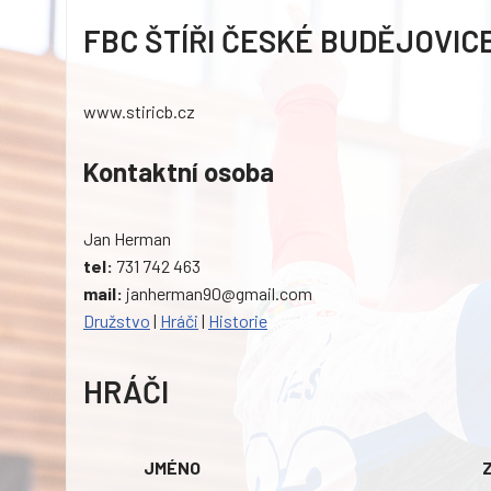
FBC ŠTÍŘI ČESKÉ BUDĚJOVIC
www.stiricb.cz
Kontaktní osoba
Jan Herman
tel:
731 742 463
mail:
janherman90@gmail.com
Družstvo
|
Hráči
|
Historie
HRÁČI
JMÉNO