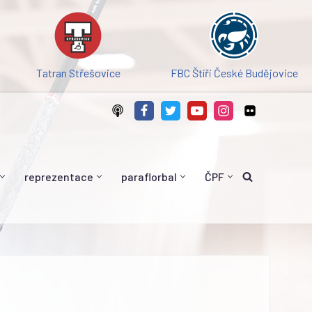
Tatran Střešovice
FBC Štíři České Budějovice
reprezentace
paraflorbal
ČPF