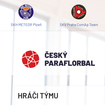
Přeskočit
na
obsah
SKH METEOR Plzeň
SKV Praha ComAp Team
HRÁČI TÝMU