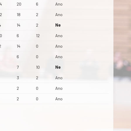
4
20
6
Ano
2
18
2
Ano
4
14
2
Ne
0
6
12
Ano
2
14
0
Ano
1
6
0
Ano
7
10
Ne
3
2
Ano
2
0
Ano
2
0
Ano