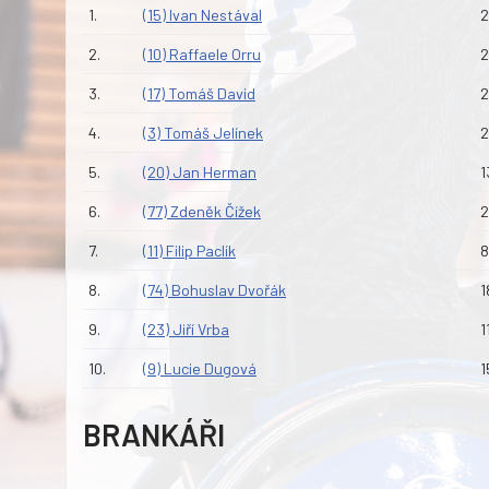
1.
(15) Ivan Nestával
2
2.
(10) Raffaele Orru
2
3.
(17) Tomáš David
2
4.
(3) Tomáš Jelínek
2
5.
(20) Jan Herman
1
6.
(77) Zdeněk Čížek
2
7.
(11) Filip Paclík
8
8.
(74) Bohuslav Dvořák
1
9.
(23) Jiří Vrba
1
10.
(9) Lucie Dugová
1
BRANKÁŘI