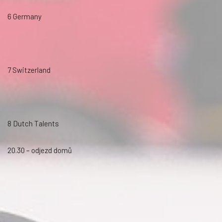
6 Germany
7 Switzerland
8 Dutch Talents
20.30 – odjezd domů