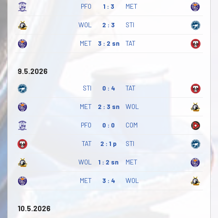
PFO
1 : 3
MET
WOL
2 : 3
STI
MET
3 : 2 sn
TAT
9.5.2026
STI
0 : 4
TAT
MET
2 : 3 sn
WOL
PFO
0 : 0
COM
TAT
2 : 1 p
STI
WOL
1 : 2 sn
MET
MET
3 : 4
WOL
10.5.2026