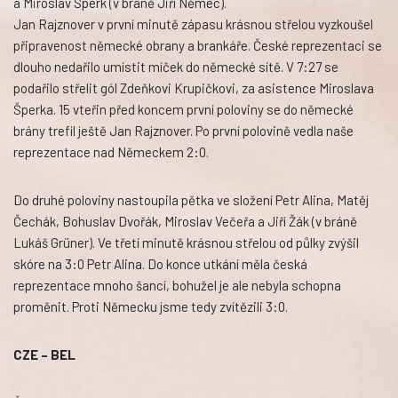
a Miroslav Šperk (v bráně Jiří Němec).
Jan Rajznover v první minutě zápasu krásnou střelou vyzkoušel
připravenost německé obrany a brankáře. České reprezentaci se
dlouho nedařilo umístit míček do německé sítě. V 7:27 se
podařilo střelit gól Zdeňkovi Krupičkovi, za asistence Miroslava
Šperka. 15 vteřin před koncem první poloviny se do německé
brány trefil ještě Jan Rajznover. Po první polovině vedla naše
reprezentace nad Německem 2:0.
Do druhé poloviny nastoupila pětka ve složení Petr Alina, Matěj
Čechák, Bohuslav Dvořák, Miroslav Večeřa a Jiří Žák (v bráně
Lukáš Grüner). Ve třetí minutě krásnou střelou od půlky zvýšil
skóre na 3:0 Petr Alina. Do konce utkání měla česká
reprezentace mnoho šancí, bohužel je ale nebyla schopna
proměnit. Proti Německu jsme tedy zvítězili 3:0.
CZE – BEL