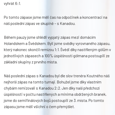
vyhrát 6:1.
Po tomto zápase jsme měli čas na odpočinek a koncentraci na
náš poslední zápas ve skupině – s Kanadou.
Během pauzy jsme shlédli vypjatý zápas mezi domácím
Holandskem a Švédskem. Byli jsme svědky vyrovnaného zápasu,
který nakonec skončil remízou 1:1. Švédi díky nastříleným gólům v
jednotlivých zápasech a 100% úspěšností gólmana postoupili ze
základní skupiny z prvního místa.
Náš poslední zápas s Kanadou byl dle slov trenéra Koutného náš
nejhorší zápas na tomto turnaji. Bohužel jsme díky vlastním
chybám remizovali s Kanadou 2:2. Jen díky naší předchozí
úspěšnosti v počtu nastřílených a minima obdržených branek,
jsme do semifinálových bojů postoupili ze 3. místa. Po tomto
zápasu jsme měli všichni o čem přemýšlet.