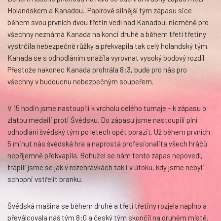
Holandskem a Kanadou.. Papírově silnější tým zápasu sice
během svou prvních dvou třetin vedl nad Kanadou, nicméně pro
všechny neznámá Kanada na konci druhé a během třetí třetiny
vystrčila nebezpečně růžky a překvapila tak celý holandský tým.
Kanada se s odhodláním snažila vyrovnat vysoký bodový rozdíl.
Přestože nakonec Kanada prohrála 8:3, bude pro nás pro
všechny v budoucnu nebezpečným soupeřem.
V 15 hodin jsme nastoupili k vrcholu celého turnaje – k zápasu o
zlatou medaili proti Švédsku. Do zápasu jsme nastoupili plni
odhodlání švédský tým po letech opět porazit. Už během prvních
5 minut nás švédská hra a naprostá profesionalita všech hráčů
nepříjemně překvapila. Bohužel se nám tento zápas nepovedl,
trápili jsme se jak v rozehrávkách tak i v útoku, kdy jsme nebyli
schopni vstřelit branku.
Švédská mašina se během druhé a třetí třetiny rozjela naplno a
převálcovala náš tým 8:0 a český tým skončil na druhém místě.