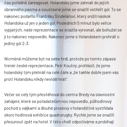
čas pořádně zareagovat. Holandsko jsme zahnali do jejich
obranného pásma a soustavně jsme se snažili vstřelit gól. To se
nakonec podařilo Františku Šindelářovi, který snížil náskok
Holandska už jen o jeden gól. Posledních 5 minut bylo velice
vypjatých, naše reprezentace se snažila vyrovnat, ale bohužel se
jí to nakonec nepovedlo. Nakonec jsme s Holandskem prohráli o
jediný gól 2:3.
Nicméně můžeme být na sebe hrdí, protože po tomto zápase
trenér české reprezentace, Petr Koutný, prohlásil, že jsme
holandský tým přehráli na celé čáře a „že takhle dobře jsem vás
proti Holandsku nikdy neviděl hrát“.
Večer se celý tým přestěhoval do centra Bredy na slavnostní
zahájení, které se pořadatelům noc nepovedlo, půlhodinový
pochod s valjkami a dlouhé proslovy v holandštině vystřídala
skoro hodinová exhibice quadrurugby. Rychle jsme se snažili
přesunout zpět na hotel. V této chvíli odpočíváme a probíhají