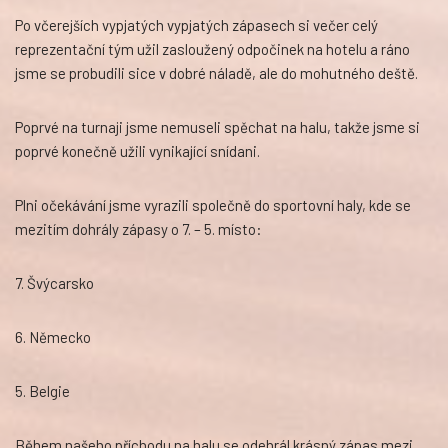
Po včerejších vypjatých vypjatých zápasech si večer celý
reprezentační tým užil zasloužený odpočinek na hotelu a ráno
jsme se probudili sice v dobré náladě, ale do mohutného deště.
Poprvé na turnaji jsme nemuseli spěchat na halu, takže jsme si
poprvé konečně užili vynikající snídani.
Plni očekávání jsme vyrazili společně do sportovní haly, kde se
mezitím dohrály zápasy o 7. – 5. místo:
7. Švýcarsko
6. Německo
5. Belgie
Během našeho příchodu na halu se odehrál krásný zápas mezi