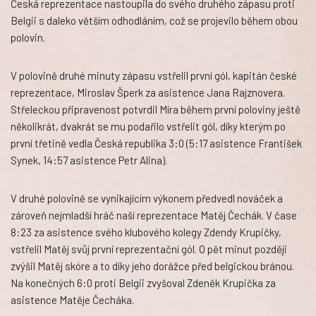
Česká reprezentace nastoupila do svého druhého zápasu proti
Belgii s daleko větším odhodláním, což se projevilo během obou
polovin.
V polovině druhé minuty zápasu vstřelil první gól, kapitán české
reprezentace, Miroslav Šperk za asistence Jana Rajznovera.
Střeleckou připravenost potvrdil Míra během první poloviny ještě
několikrát, dvakrát se mu podařilo vstřelit gól, díky kterým po
první třetině vedla Česká republika 3:0 (5:17 asistence František
Synek, 14:57 asistence Petr Alina).
V druhé polovině se vynikajícím výkonem předvedl nováček a
zároveň nejmladší hráč naší reprezentace Matěj Čechák. V čase
8:23 za asistence svého klubového kolegy Zdendy Krupičky,
vstřelil Matěj svůj první reprezentační gól. O pět minut později
zvýšil Matěj skóre a to díky jeho dorážce před belgickou bránou.
Na konečných 6:0 proti Belgii zvyšoval Zdeněk Krupička za
asistence Matěje Čecháka.