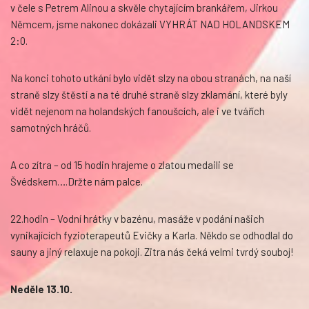
v čele s Petrem Alinou a skvěle chytajícím brankářem, Jirkou
Němcem, jsme nakonec dokázali VYHRÁT NAD HOLANDSKEM
2:0.
Na konci tohoto utkání bylo vidět slzy na obou stranách, na naší
straně slzy štěstí a na té druhé straně slzy zklamání, které byly
vidět nejenom na holandských fanoušcích, ale i ve tvářích
samotných hráčů.
A co zítra – od 15 hodin hrajeme o zlatou medaili se
Švédskem….Držte nám palce.
22.hodin – Vodní hrátky v bazénu, masáže v podání našich
vynikajících fyzioterapeutů Evičky a Karla. Někdo se odhodlal do
sauny a jiný relaxuje na pokoji. Zitra nás čeká velmi tvrdý souboj!
Neděle 13.10.