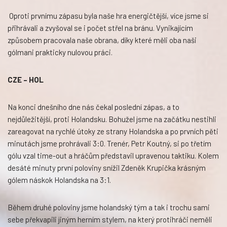
Oproti prvnímu zápasu byla naše hra energičtější, více jsme si
přihrávali a zvyšoval se i počet střel na bránu. Vynikajícím
způsobem pracovala naše obrana, díky které měli oba naši
gólmani prakticky nulovou práci.
CZE – HOL
Na konci dnešního dne nás čekal poslední zápas, a to
nejdůležitější, proti Holandsku. Bohužel jsme na začátku nestihli
zareagovat na rychlé útoky ze strany Holandska a po prvních pěti
minutách jsme prohrávali 3:0. Trenér, Petr Koutný, si po třetím
gólu vzal time-out a hráčům představil upravenou taktiku. Kolem
desáté minuty první poloviny snížil Zdeněk Krupička krásným
gólem náskok Holandska na 3:1.
Během druhé poloviny jsme holandský tým a tak i trochu sami
sebe překvapili jiným herním stylem, na který protihráči neměli