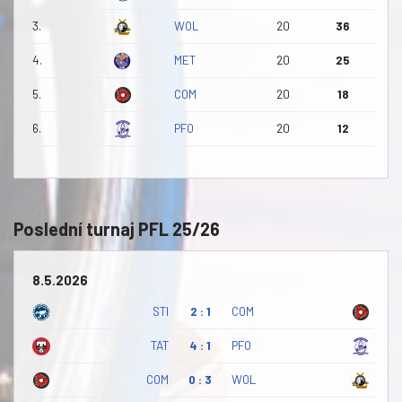
3.
WOL
20
36
4.
MET
20
25
5.
COM
20
18
6.
PFO
20
12
Poslední turnaj PFL 25/26
8.5.2026
STI
2 : 1
COM
TAT
4 : 1
PFO
COM
0 : 3
WOL