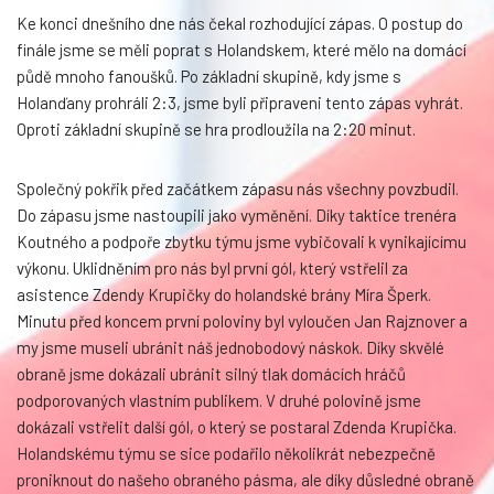
Ke konci dnešního dne nás čekal rozhodující zápas. O postup do
finále jsme se měli poprat s Holandskem, které mělo na domácí
půdě mnoho fanoušků. Po základní skupině, kdy jsme s
Holanďany prohráli 2:3, jsme byli připraveni tento zápas vyhrát.
Oproti základní skupině se hra prodloužila na 2:20 minut.
Společný pokřik před začátkem zápasu nás všechny povzbudil.
Do zápasu jsme nastoupili jako vyměnění. Díky taktice trenéra
Koutného a podpoře zbytku týmu jsme vybičovali k vynikajícímu
výkonu. Uklidněním pro nás byl první gól, který vstřelil za
asistence Zdendy Krupičky do holandské brány Míra Šperk.
Minutu před koncem první poloviny byl vyloučen Jan Rajznover a
my jsme museli ubránit náš jednobodový náskok. Díky skvělé
obraně jsme dokázali ubránit silný tlak domácích hráčů
podporovaných vlastním publikem. V druhé polovině jsme
dokázali vstřelit další gól, o který se postaral Zdenda Krupička.
Holandskému týmu se sice podařilo několikrát nebezpečně
proniknout do našeho obraného pásma, ale díky důsledné obraně