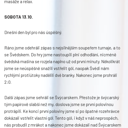
masáže a relax.
SOBOTA 13.10.
Dnešní den byl pro nás úspěšný.
Ráno jsme odehráli zápas s nejsilnějším soupeřem turnaje, a to
se Švédskem. Do hry jsme nastoupili plni odhodlání, nicméně
švédská mašina se rozjela naplno už od první minuty. Několikrát
jsme se neúspěšně snažili vstřelit gól, naopak Švédi nám
rychlými protiútoky nadělili dvě branky. Nakonec jsme prohráli
2:0.
Další zápas jsme sehráli se Švýcarskem. Přestože je švýcarský
tým papírově slabší než my, doslova jsme se první polovinou
protrápili. Ke konci první poloviny jsme si po špatné rozehrávce
dokázali vstřelit vlastní gól. Tento gól, i když v náš neprospěch,
nás probudil z mrákot a nakonec jsme dokázali nad Švýcarskem