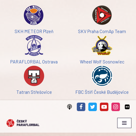
Přeskočit
na
obsah
SKH METEOR Plzeň
SKV Praha ComAp Team
PARAFLORBAL Ostrava
Wheel Wolf Sosnowiec
Tatran Střešovice
FBC Štíři České Budějovice