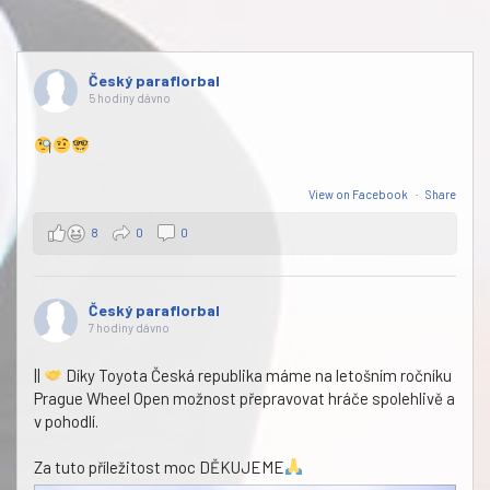
Český paraflorbal
5 hodiny dávno
View on Facebook
·
Share
8
0
0
Český paraflorbal
7 hodiny dávno
||
Díky Toyota Česká republika máme na letošním ročníku
Prague Wheel Open možnost přepravovat hráče spolehlivě a
v pohodlí.
Za tuto příležitost moc DĚKUJEME