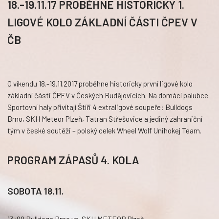
18.-19.11.17 PROBĚHNE HISTORICKY 1.
LIGOVÉ KOLO ZÁKLADNÍ ČÁSTI ČPEV V
ČB
O víkendu 18.-19.11.2017 proběhne historicky první ligové kolo
základní části ČPEV v Českých Budějovicích. Na domácí palubce
Sportovní haly přivítají Štíři 4 extraligové soupeře: Bulldogs
Brno, SKH Meteor Plzeň, Tatran Střešovice a jediný zahraniční
tým v české soutěži – polský celek Wheel Wolf Unihokej Team.
PROGRAM ZÁPASŮ 4. KOLA
SOBOTA 18.11.
13:00 Bulldogs Brno vs. SKH METEOR Plzeň