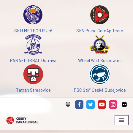
Přeskočit
na
obsah
SKH METEOR Plzeň
SKV Praha ComAp Team
PARAFLORBAL Ostrava
Wheel Wolf Sosnowiec
Tatran Střešovice
FBC Štíři České Budějovice