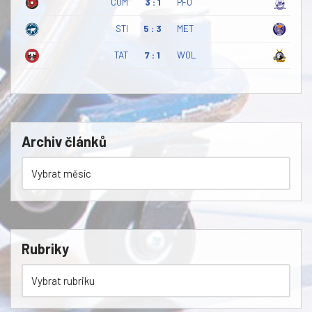
COM
3 : 1
PFO
STI
5 : 3
MET
TAT
7 : 1
WOL
Archiv článků
Rubriky