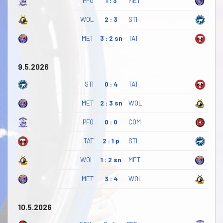
PFO
1 : 3
MET
WOL
2 : 3
STI
MET
3 : 2 sn
TAT
9.5.2026
STI
0 : 4
TAT
MET
2 : 3 sn
WOL
PFO
0 : 0
COM
TAT
2 : 1 p
STI
WOL
1 : 2 sn
MET
MET
3 : 4
WOL
10.5.2026