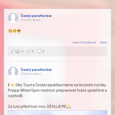
Český paraflorbal
8 hodiny dávno
View on Facebook
·
Share
11
0
0
Český paraflorbal
10 hodiny dávno
||
Díky Toyota Česká republika máme na letošním ročníku
Prague Wheel Open možnost přepravovat hráče spolehlivě a
v pohodlí.
Za tuto příležitost moc DĚKUJEME