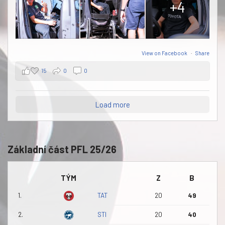
+4
View on Facebook
·
Share
15
0
0
Load more
Základní část PFL 25/26
TÝM
Z
B
1.
TAT
20
49
2.
STI
20
40