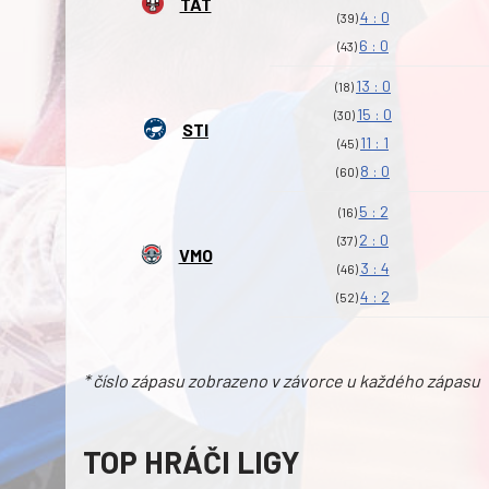
TAT
4 : 0
(39)
6 : 0
(43)
13 : 0
(18)
15 : 0
(30)
STI
11 : 1
(45)
8 : 0
(60)
5 : 2
(16)
2 : 0
(37)
VMO
3 : 4
(46)
4 : 2
(52)
* číslo zápasu zobrazeno v závorce u každého zápasu
TOP HRÁČI LIGY