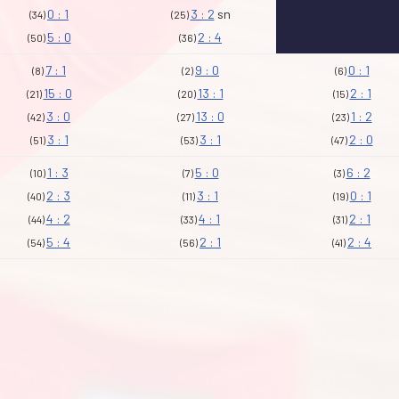
0 : 1
3 : 2
sn
(34)
(25)
5 : 0
2 : 4
(50)
(36)
7 : 1
9 : 0
0 : 1
(8)
(2)
(6)
15 : 0
13 : 1
2 : 1
(21)
(20)
(15)
3 : 0
13 : 0
1 : 2
(42)
(27)
(23)
3 : 1
3 : 1
2 : 0
(51)
(53)
(47)
1 : 3
5 : 0
6 : 2
(10)
(7)
(3)
2 : 3
3 : 1
0 : 1
(40)
(11)
(19)
4 : 2
4 : 1
2 : 1
(44)
(33)
(31)
5 : 4
2 : 1
2 : 4
(54)
(56)
(41)