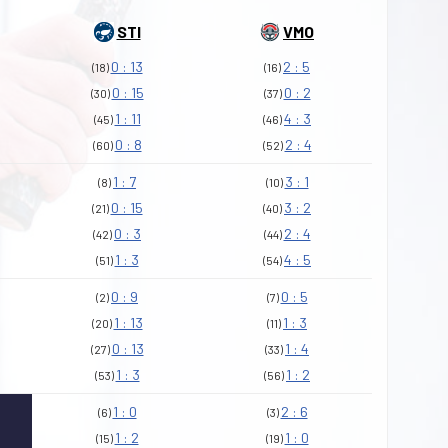
STI
VMO
0 : 13
2 : 5
(18)
(16)
0 : 15
0 : 2
(30)
(37)
1 : 11
4 : 3
(45)
(46)
0 : 8
2 : 4
(60)
(52)
1 : 7
3 : 1
(8)
(10)
0 : 15
3 : 2
(21)
(40)
0 : 3
2 : 4
(42)
(44)
1 : 3
4 : 5
(51)
(54)
0 : 9
0 : 5
(2)
(7)
1 : 13
1 : 3
(20)
(11)
0 : 13
1 : 4
(27)
(33)
1 : 3
1 : 2
(53)
(56)
1 : 0
2 : 6
(6)
(3)
1 : 2
1 : 0
(15)
(19)