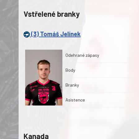
Vstřelené branky
(3) Tomáš Jelínek
Odehrané zápasy
Body
Branky
Asistence
Kanada