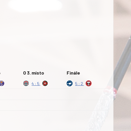
o
O 3. místo
Finále
4 : 5
5 : 2