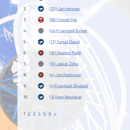
2.
(20) Jan Herman
3.
(86) Tomáš Pek
4.
(44) František Synek
5.
(17) Tomáš David
6.
(16) Vladimír Mařík
7.
(16) Jakub Žižka
8.
(4) Jan Rajznover
9.
(4) František Šindelář
10.
(15) Ivan Nestával
1
2
3
4
5
6
>