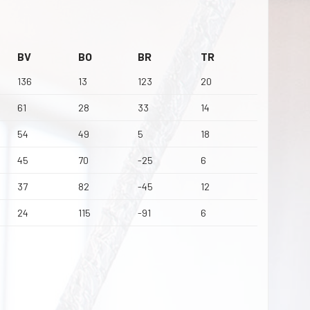
BV
BO
BR
TR
136
13
123
20
61
28
33
14
54
49
5
18
45
70
-25
6
37
82
-45
12
24
115
-91
6