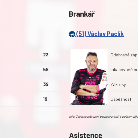
Brankář
(51) Václav Paclík
23
Odehrané záp
58
Inkasované b
39
Zákroky
19
Úspěšnost
Info: Zde jsou zobrazeni pouze brankáři s počtem zá
Asistence