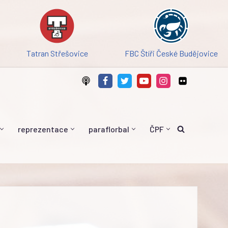
Tatran Střešovice
FBC Štíři České Budějovice
reprezentace
paraflorbal
ČPF