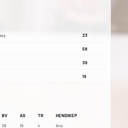
asy
23
58
39
19
BV
AS
TR
HENDIKEP
39
19
4
Ano