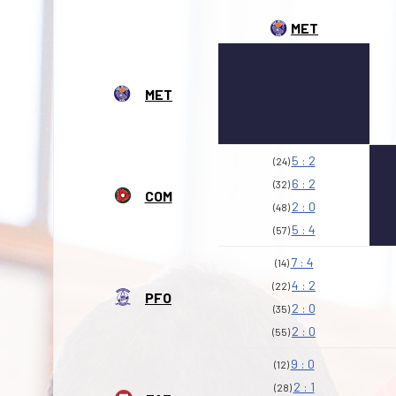
MET
MET
5 : 2
(24)
6 : 2
(32)
COM
2 : 0
(48)
5 : 4
(57)
7 : 4
(14)
4 : 2
(22)
PFO
2 : 0
(35)
2 : 0
(55)
9 : 0
(12)
2 : 1
(28)