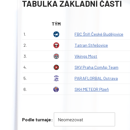
TABULKA ZÁKLADNÍ ČÁSTI
TÝM
1.
FBC Štíři České Budějovice
2.
Tatran Střešovice
3.
Vikings Most
4.
SKV Praha ComAp Team
5.
PARAFLORBAL Ostrava
6.
SKH METEOR Plzeň
Podle turnaje: