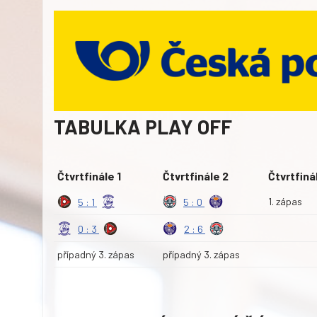
TABULKA PLAY OFF
Čtvrtfinále 1
Čtvrtfinále 2
Čtvrtfiná
1. zápas
5 : 1
5 : 0
0 : 3
2 : 6
případný 3. zápas
případný 3. zápas