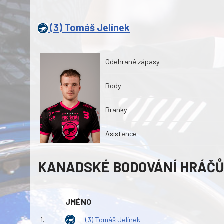
(3) Tomáš Jelínek
Odehrané zápasy
Body
Branky
Asistence
KANADSKÉ BODOVÁNÍ HRÁČ
JMÉNO
1.
(3) Tomáš Jelínek