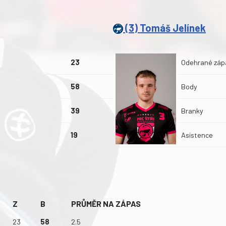
(3) Tomáš Jelínek
23
Odehrané záp
58
Body
39
Branky
19
Asistence
Ů
Z
B
PRŮMĚR NA ZÁPAS
23
58
2.5