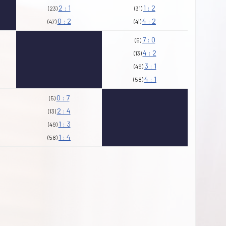
2 : 1
1 : 2
(23)
(31)
0 : 2
4 : 2
(47)
(41)
7 : 0
(5)
4 : 2
(13)
3 : 1
(49)
4 : 1
(58)
0 : 7
(5)
2 : 4
(13)
1 : 3
(49)
1 : 4
(58)