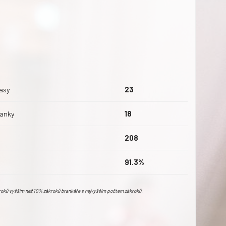
asy
23
ranky
18
208
91.3%
kroků vyšším než 10% zákroků brankáře s nejvyšším počtem zákroků.