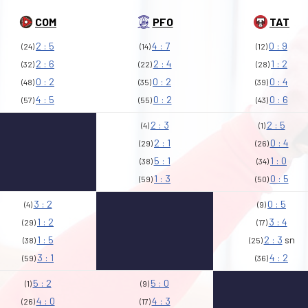
COM
PFO
TAT
2 : 5
4 : 7
0 : 9
(24)
(14)
(12)
2 : 6
2 : 4
1 : 2
(32)
(22)
(28)
0 : 2
0 : 2
0 : 4
(48)
(35)
(39)
4 : 5
0 : 2
0 : 6
(57)
(55)
(43)
2 : 3
2 : 5
(4)
(1)
2 : 1
0 : 4
(29)
(26)
5 : 1
1 : 0
(38)
(34)
1 : 3
0 : 5
(59)
(50)
3 : 2
0 : 5
(4)
(9)
1 : 2
3 : 4
(29)
(17)
1 : 5
2 : 3
sn
(38)
(25)
3 : 1
4 : 2
(59)
(36)
5 : 2
5 : 0
(1)
(9)
4 : 0
4 : 3
(26)
(17)