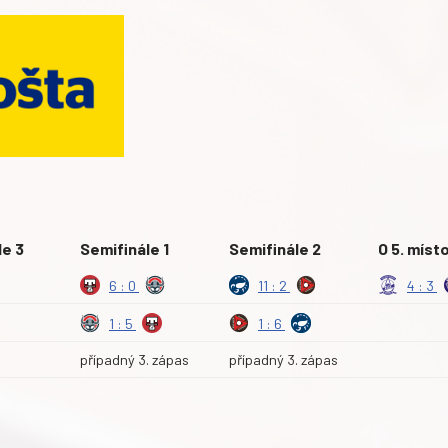
le 3
Semifinále 1
Semifinále 2
O 5. míst
6 : 0
11 : 2
4 : 3
1 : 5
1 : 6
případný 3. zápas
případný 3. zápas