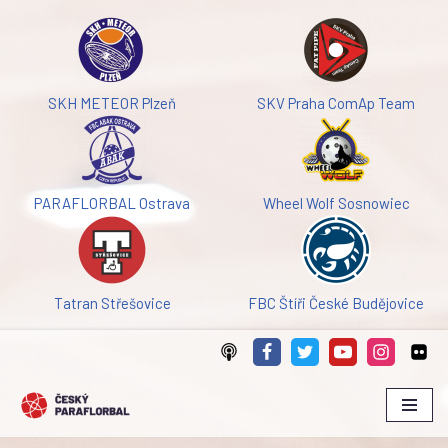
Přeskočit
na
obsah
SKH METEOR Plzeň
SKV Praha ComAp Team
PARAFLORBAL Ostrava
Wheel Wolf Sosnowiec
Tatran Střešovice
FBC Štíři České Budějovice