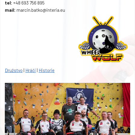
tel:
+48 693 756 895
mail:
marcin.batko@interia.eu
Družstvo
|
Hráči
|
Historie