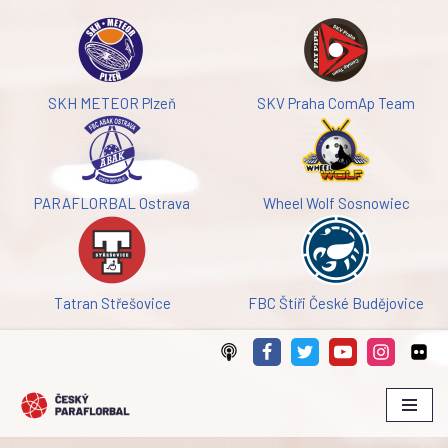
Přeskočit
na
obsah
SKH METEOR Plzeň
SKV Praha ComAp Team
PARAFLORBAL Ostrava
Wheel Wolf Sosnowiec
Tatran Střešovice
FBC Štíři České Budějovice